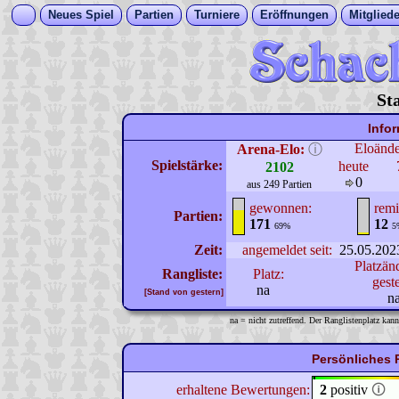
Neues Spiel
Partien
Turniere
Eröffnungen
Mitgliede
St
Info
Eloänd
Arena-Elo:
ⓘ
Spielstärke:
heute
2102
0
aus 249 Partien
gewonnen:
remi
Partien:
171
12
69%
5
Zeit:
angemeldet seit:
25.05.202
Platzän
Rangliste:
Platz:
gest
na
[Stand von gestern]
n
na = nicht zutreffend. Der Ranglistenplatz kann
Persönliches 
erhaltene Bewertungen:
2
positiv
🛈