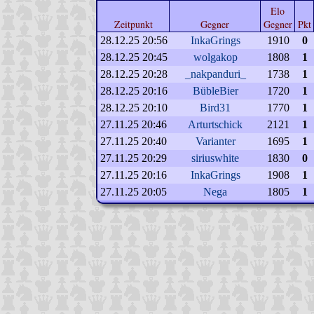
Elo
Zeitpunkt
Gegner
Gegner
Pkt
28.12.25 20:56
InkaGrings
1910
0
28.12.25 20:45
wolgakop
1808
1
28.12.25 20:28
_nakpanduri_
1738
1
28.12.25 20:16
BübleBier
1720
1
28.12.25 20:10
Bird31
1770
1
27.11.25 20:46
Arturtschick
2121
1
27.11.25 20:40
Varianter
1695
1
27.11.25 20:29
siriuswhite
1830
0
27.11.25 20:16
InkaGrings
1908
1
27.11.25 20:05
Nega
1805
1