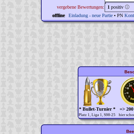
vergebene Bewertungen:
1
positiv
🛈
offline
Einladung - neue Partie
• PN
Kont
Beso
* Bullet-Turnier *
=> 200
Platz 1, Liga 1, S98-25
hier scho
Bee