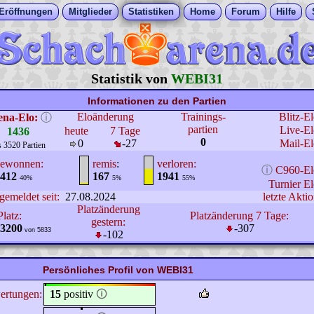
Eröffnungen
Mitglieder
Statistiken
Home
Forum
Hilfe
Statistik von
WEBI31
Informationen zu den Partien
Eloänderung
Trainings-
Blitz-E
ena-Elo:
ⓘ
partien
Live-El
heute
7 Tage
1436
0
0
-27
Mail-El
s 3520 Partien
ewonnen:
remis
:
verloren:
ⓘ
C960-El
412
167
1941
40%
5%
55%
Turnier El
gemeldet seit:
27.08.2024
letzte Aktio
Platzänderung
Platz:
Platzänderung 7 Tage:
gestern:
3200
-307
von 5833
-102
Persönliches Profil von WEBI31
ertungen:
15
positiv
🛈