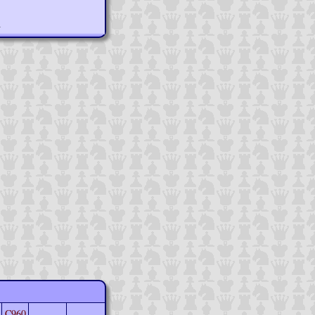
n
C960