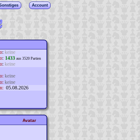
Sonstiges
Account
lo
:
keine
o
:
1433
aus 3520 Partien
o
:
keine
o:
keine
o:
keine
n:
05.08.2026
Avatar