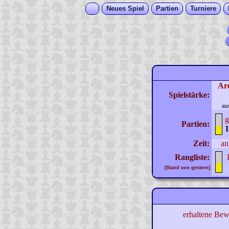
Neues Spiel
Partien
Turniere
Ar
Spielstärke:
au
g
Partien:
1
Zeit:
an
Rangliste:
[Stand von gestern]
erhaltene Bew