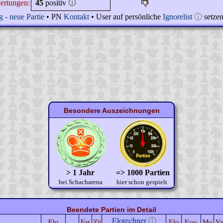
ertungen:
45
positiv
🛈
 - neue Partie
• PN
Kontakt
• User auf persönliche
Ignorelist
ⓘ
setze
Besondere Auszeichnungen
> 1 Jahr
=> 1000 Partien
bei Schacharena
hier schon gespielt.
Beendete Partien im Detail
Elorechner
ⓘ
Elo
Far
Zü
Elo
Eco-
Mo
Va