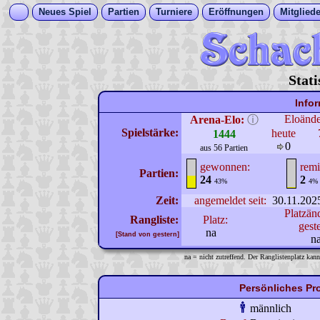
Neues Spiel
Partien
Turniere
Eröffnungen
Mitgliede
Stati
Info
Eloänd
Arena-Elo:
ⓘ
Spielstärke:
heute
1444
0
aus 56 Partien
gewonnen:
remi
Partien:
24
2
43%
4%
Zeit:
angemeldet seit:
30.11.202
Platzän
Rangliste:
Platz:
gest
na
[Stand von gestern]
n
na = nicht zutreffend. Der Ranglistenplatz kann
Persönliches Pr
männlich