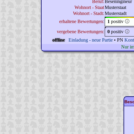
Beruf:
Beseningineur
Wohnort - Staat
Musterstaat
Wohnort - Stadt:
Musterstadt
erhaltene Bewertungen:
1
positiv
🛈
vergebene Bewertungen:
0
positiv
🛈
offline
Einladung - neue Partie
• PN
Kont
Nur imm
Beso