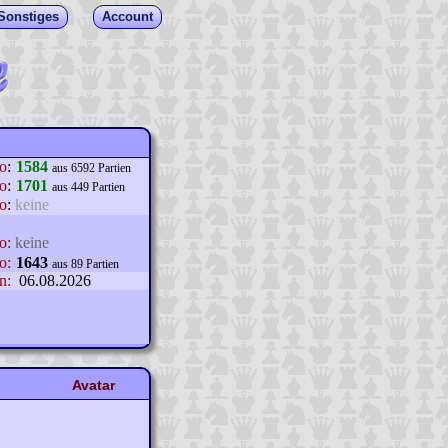
Sonstiges
Account
lo
:
1584
aus 6592 Partien
o
:
1701
aus 449 Partien
o
:
keine
o:
keine
o:
1643
aus 89 Partien
n:
06.08.2026
Avatar