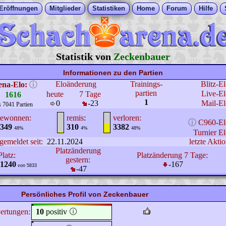
Eröffnungen
Mitglieder
Statistiken
Home
Forum
Hilfe
Statistik von
Zeckenbauer
Informationen zu den Partien
Eloänderung
Trainings-
Blitz-E
ena-Elo:
ⓘ
partien
Live-El
heute
7 Tage
1616
1
0
-23
Mail-El
s 7041 Partien
ewonnen:
remis
:
verloren:
ⓘ
C960-El
349
310
3382
48%
4%
48%
Turnier El
gemeldet seit:
22.11.2024
letzte Aktio
Platzänderung
Platz:
Platzänderung 7 Tage:
gestern:
1240
-167
von 5833
-47
Persönliches Profil von Zeckenbauer
ertungen:
10
positiv
🛈