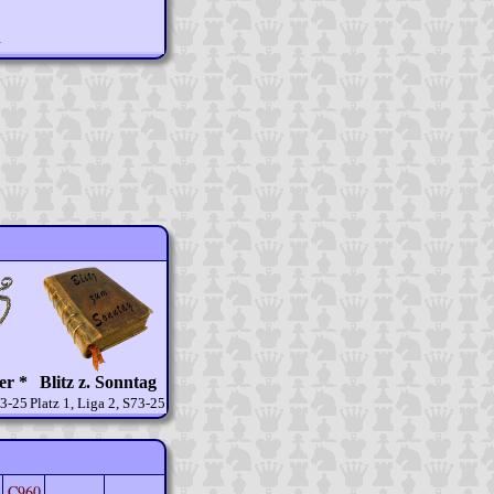
n
er *
Blitz z. Sonntag
53-25
Platz 1, Liga 2, S73-25
C960