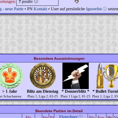
ertungen:
7
positiv
🛈
 - neue Partie
• PN
Kontakt
• User auf persönliche
Ignorelist
ⓘ
setze
Besondere Auszeichnungen
> 1 Jahr
Blitz am Dienstag
* Donnerblitz *
* Bullet-Turni
ei Schacharena
Platz 1, Liga 2, 63-25
Platz 1 Liga 2, 81-25
Platz 1, Liga 2, S
Beendete Partien im Detail
Elorechner
ⓘ
Elo
Far
Zü
Elo
Eco-
Mo
Va