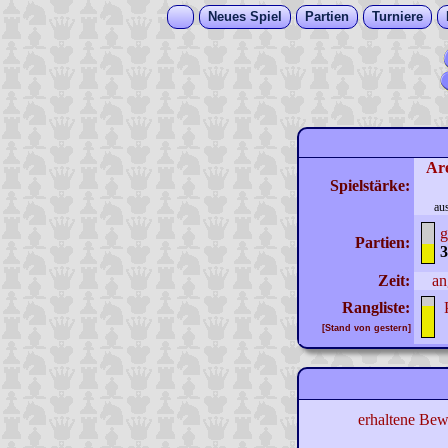
Neues Spiel
Partien
Turniere
Ar
Spielstärke:
au
g
Partien:
3
Zeit:
an
Rangliste:
[Stand von gestern]
erhaltene Bew