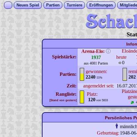
Neues Spiel
Partien
Turniere
Eröffnungen
Mitgliede
Sta
Info
Eloänd
Arena-Elo:
ⓘ
Spielstärke:
heute
1937
0
aus 4081 Partien
gewonnen:
remi
Partien:
2240
202
55%
Zeit:
angemeldet seit:
16.07.201
Platzän
Rangliste:
Platz:
gest
120
[Stand von gestern]
von 5833
Persönliches Pr
männlic
Geburtstag:
1948-06