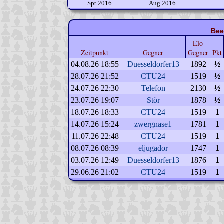
Spt.2016
Aug.2016
Bee
Elo
Zeitpunkt
Gegner
Gegner
Pkt
04.08.26 18:55
Duesseldorfer13
1892
½
28.07.26 21:52
CTU24
1519
½
24.07.26 22:30
Telefon
2130
½
23.07.26 19:07
Stör
1878
½
18.07.26 18:33
CTU24
1519
1
14.07.26 15:24
zwergnase1
1781
1
11.07.26 22:48
CTU24
1519
1
08.07.26 08:39
eljugador
1747
1
03.07.26 12:49
Duesseldorfer13
1876
1
29.06.26 21:02
CTU24
1519
1