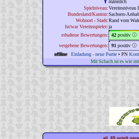
männlich
Spielniveau:
Vereinsniveau 
Bundesland/Kanton:
Sachsen-Anhal
Wohnort - Stadt:
Rand vom Wal
Ist/war Vereinsspieler:
ja
erhaltene Bewertungen:
42
positiv
🛈
vergebene Bewertungen:
91
positiv
🛈
offline
Einladung - neue Partie
• PN
Kont
Mit Schach ist es wie mi
ali_65 spielt ger