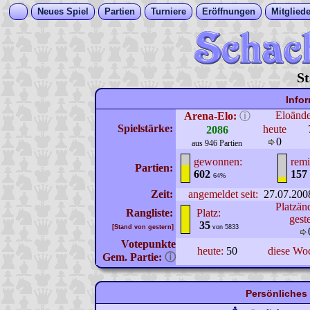
Neues Spiel
Partien
Turniere
Eröffnungen
Mitgliede
St
Info
Eloänd
Arena-Elo:
ⓘ
Spielstärke:
heute
2086
0
aus 946 Partien
gewonnen:
remi
Partien:
602
157
64%
Zeit:
angemeldet seit:
27.07.200
Platzän
Rangliste:
Platz:
gest
35
[Stand von gestern]
von 5833
Votepunkte
heute:
50
diese Wo
Gem. Partie:
ⓘ
Persönliches 