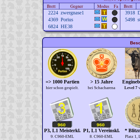
Brett
Gegner
Modus
Fa
Brett
2224
zwergnase1
3918
D
4369
Porius
5498
s
6824
HE38
Beso
=> 1000 Partien
> 15 Jahre
Engineb
hier schon gespielt.
bei Schacharena
Level 7
v
P3, L1 Meisterkl.
P1, L1 Vereinskl.
* Blitz
9. C960-EML
8. C960-EML
Platz 1, 