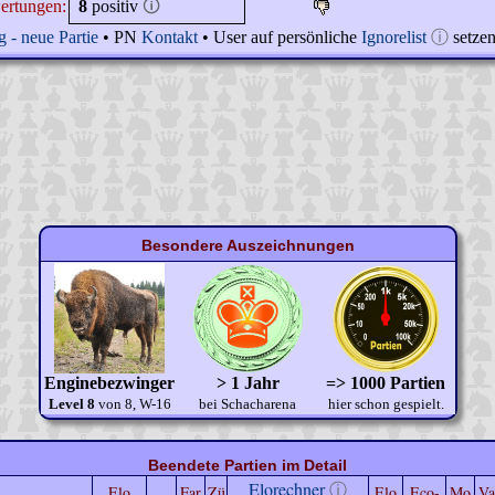
ertungen:
8
positiv
🛈
 - neue Partie
• PN
Kontakt
• User auf persönliche
Ignorelist
ⓘ
setze
Besondere Auszeichnungen
Enginebezwinger
> 1 Jahr
=> 1000 Partien
Level 8
von 8, W-16
bei Schacharena
hier schon gespielt.
Beendete Partien im Detail
Elorechner
ⓘ
Elo
Far
Zü
Elo
Eco-
Mo
Va