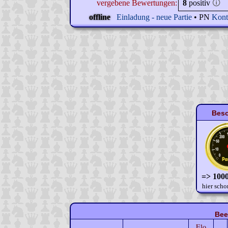
vergebene Bewertungen:
8
positiv
🛈
offline
Einladung - neue Partie
• PN
Kont
Beso
=> 1000
hier scho
Bee
Elo