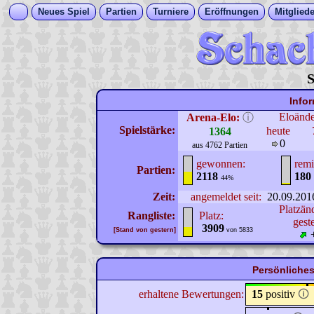
Neues Spiel
Partien
Turniere
Eröffnungen
Mitgliede
S
Info
Eloänd
Arena-Elo:
ⓘ
Spielstärke:
heute
1364
0
aus 4762 Partien
gewonnen:
remi
Partien:
2118
180
44%
Zeit:
angemeldet seit:
20.09.201
Platzän
Rangliste:
Platz:
gest
3909
[Stand von gestern]
von 5833
Persönliches
erhaltene Bewertungen:
15
positiv
🛈