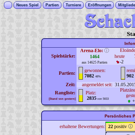
Neues Spiel
Partien
Turniere
Eröffnungen
Mitgliede
Sta
Info
Eloänd
Arena-Elo:
ⓘ
Spielstärke:
heute
1464
-2
aus 14625 Partien
gewonnen:
remi
Partien:
7082
902
48%
Zeit:
angemeldet seit:
31.05.201
Platzän
Rangliste:
Platz:
gest
2835
[Stand von gestern]
von 5833
+
Persönliches P
erhaltene Bewertungen:
22
positiv
🛈