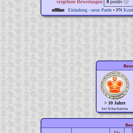
vergebene Bewertungen:
0
positiv
🛈
offline
Einladung - neue Partie
• PN
Kont
Beso
> 10 Jahre
bei Schacharena
Bee
Elo