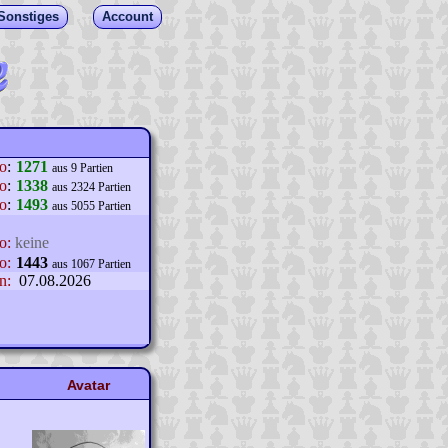
Sonstiges
Account
lo
:
1271
aus 9 Partien
o
:
1338
aus 2324 Partien
o
:
1493
aus 5055 Partien
o:
keine
o:
1443
aus 1067 Partien
n:
07.08.2026
Avatar