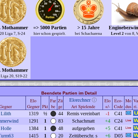
. Mothammer
=> 5000 Partien
> 15 Jahre
Enginebezwin
20 Liga 7, S-24
hier schon gespielt.
bei Schacharena
Level 2
von 8, 
. Mothammer
 Liga 20, S19-22
Beendete Partien im Detail
Elorechner
ⓘ
Elo
Far
Zü
Elo
Eco-
Mo
Va
Gegner
Gegner
Pkt
be
ge
Art Spielende
+/-
Code
dus
ri.
Lilith
1319
½
44
Remis vereinbart
-1
C41
mmerwind
1291
1
83
Schachmatt
+4
C24
Holle
1384
1
48
aufgegeben
+5
C41
Turm63
1415
1
20
Zeitüberschr. s
+6
D05