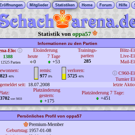
Eröffnungen
Mitglieder
Statistiken
Home
Forum
Hilfe
Statistik von
oppa57
Informationen zu den Partien
Eloänderung
Trainings-
Blitz-E
ena-Elo:
ⓘ
partien
Live-El
heute
7 Tage
1388
285
0
+53
Mail-El
 12525 Partien
ewonnen:
remis
:
verloren:
ⓘ
C960-El
823
977
5725
46%
8%
46%
Turnier El
gemeldet seit:
18.07.2008
letzte Aktio
Platzänderung
Platz:
Platzänderung 7 Tage:
gestern:
3702
+451
von 5833
+175
Persönliches Profil von oppa57
Premium-Member
Geburtstag:
1957-01-08