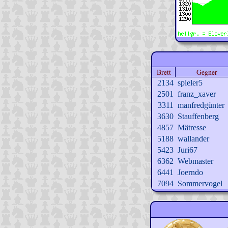
Brett
Gegner
2134
spieler5
2501
franz_xaver
3311
manfredgünter
3630
Stauffenberg
4857
Mätresse
5188
wallander
5423
Juri67
6362
Webmaster
6441
Joerndo
7094
Sommervogel