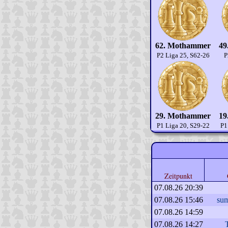
62. Mothammer
49
P2 Liga 25, S62-26
P
29. Mothammer
19
P1 Liga 20, S29-22
P1
Zeitpunkt
07.08.26 20:39
07.08.26 15:46
su
07.08.26 14:59
07.08.26 14:27