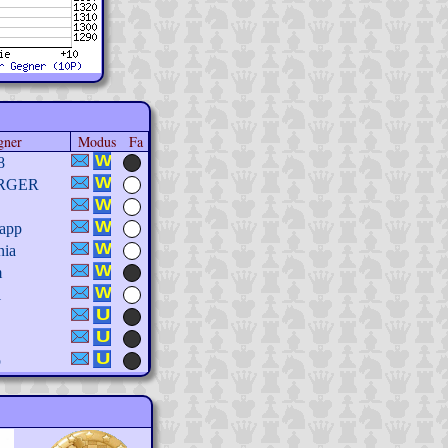
gner
Modus
Fa
8
RGER
papp
nia
m
1
p