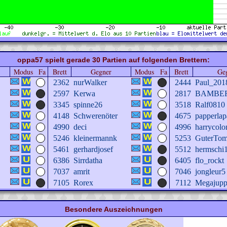
oppa57 spielt gerade 30 Partien auf folgenden Brettern:
Modus
Fa
Brett
Gegner
Modus
Fa
Brett
Ge
2362
nurWalker
2444
Paul_201
2597
Kerwa
2817
BAMBE
3345
spinne26
3518
Ralf0810
4148
Schwerenöter
4675
papperla
4990
deci
4996
harrycolo
5246
kleinermannk
5253
GuterTo
5461
gerhardjosef
5512
hermschi
6386
Sirrdatha
6405
flo_rockt
7037
amrit
7046
jongleur5
7105
Rorex
7112
Megajup
Besondere Auszeichnungen