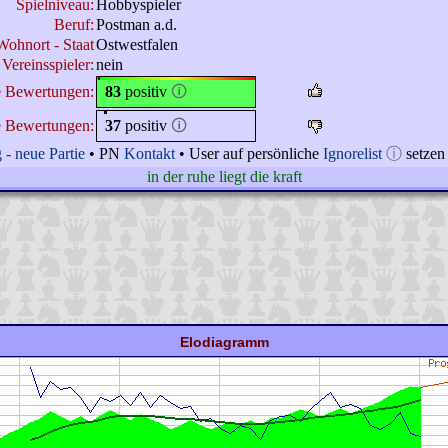
Spielniveau:
Hobbyspieler
Beruf:
Postman a.d.
Wohnort - Staat
Ostwestfalen
 Vereinsspieler:
nein
e Bewertungen:
83
positiv
🛈
e Bewertungen:
37
positiv
🛈
 - neue Partie
• PN
Kontakt
• User auf persönliche
Ignorelist
ⓘ
setzen
in der ruhe liegt die kraft
Elodiagramm