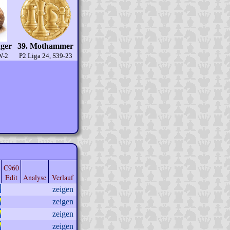
ger
39. Mothammer
W-2
P2 Liga 24, S39-23
C960
Edit
Analyse
Verlauf
zeigen
zeigen
zeigen
zeigen