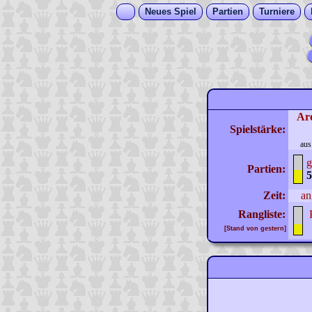
Neues Spiel
Partien
Turniere
Ar
Spielstärke:
aus
g
Partien:
5
Zeit:
an
Rangliste:
[Stand von gestern]