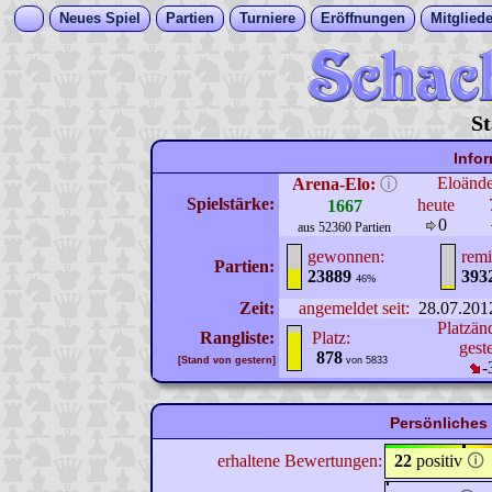
Neues Spiel
Partien
Turniere
Eröffnungen
Mitgliede
St
Info
Eloänd
Arena-Elo:
ⓘ
Spielstärke:
heute
1667
0
aus 52360 Partien
gewonnen:
remi
Partien:
23889
393
46%
Zeit:
angemeldet seit:
28.07.201
Platzän
Rangliste:
Platz:
gest
878
[Stand von gestern]
von 5833
-
Persönliches 
erhaltene Bewertungen:
22
positiv
🛈