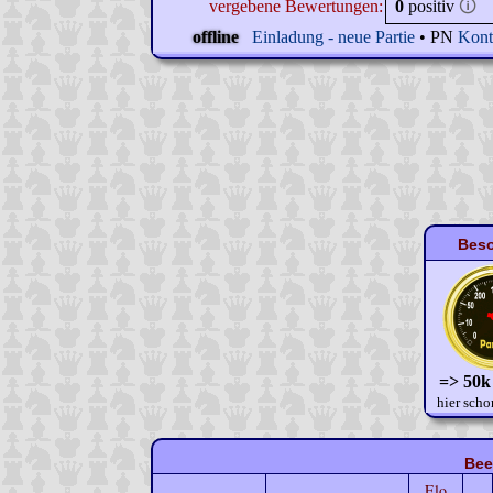
vergebene Bewertungen:
0
positiv
🛈
offline
Einladung - neue Partie
• PN
Kont
Beso
=> 50k
hier scho
Bee
Elo