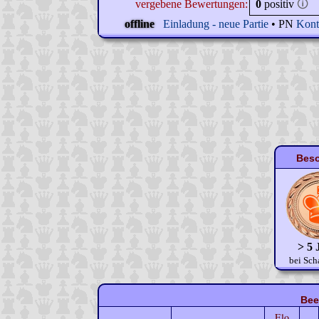
vergebene Bewertungen:
0
positiv
🛈
offline
Einladung - neue Partie
• PN
Kont
Beso
> 5 
bei Sch
Bee
Elo