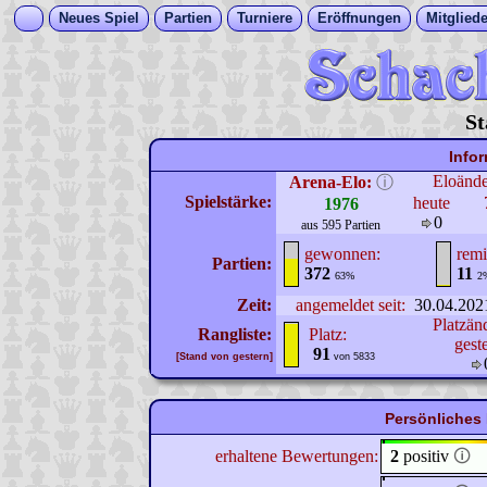
Neues Spiel
Partien
Turniere
Eröffnungen
Mitgliede
St
Info
Eloänd
Arena-Elo:
ⓘ
Spielstärke:
heute
1976
0
aus 595 Partien
gewonnen:
remi
Partien:
372
11
63%
2
Zeit:
angemeldet seit:
30.04.202
Platzän
Rangliste:
Platz:
gest
91
[Stand von gestern]
von 5833
Persönliches 
erhaltene Bewertungen:
2
positiv
🛈