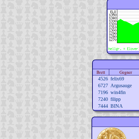
Brett
Gegner
4526
felix69
6727
Argusauge
7196
win4fin
7240
filipp
7444
BINA