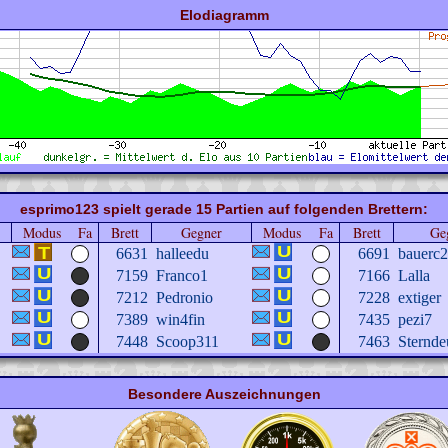
Elodiagramm
esprimo123 spielt gerade 15 Partien auf folgenden Brettern:
Modus
Fa
Brett
Gegner
Modus
Fa
Brett
Ge
6631
halleedu
6691
bauerc
7159
Franco1
7166
Lalla
7212
Pedronio
7228
extiger
7389
win4fin
7435
pezi7
7448
Scoop311
7463
Sternde
Besondere Auszeichnungen