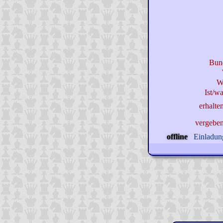
Bun
W
Ist/wa
erhalte
vergebe
offline
Einladung