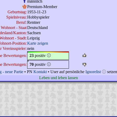
männlich
Premium-Member
Geburtstag:
1953-11-23
Spielniveau:
Hobbyspieler
Beruf:
Rentner
Wohnort - Staat
Deutschland
desland/Kanton:
Sachsen
Wohnort - Stadt:
Leipzig
ohnort-Position:
Karte zeigen
r Vereinsspieler:
nein
ne Bewertungen:
23
positiv
🛈
ne Bewertungen:
70
positiv
🛈
 - neue Partie
• PN
Kontakt
• User auf persönliche
Ignorelist
ⓘ
setze
Leben und leben lassen