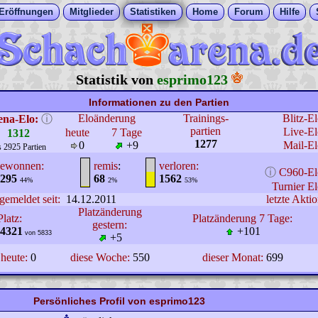
Eröffnungen
Mitglieder
Statistiken
Home
Forum
Hilfe
Statistik von
esprimo123
Informationen zu den Partien
Eloänderung
Trainings-
Blitz-E
ena-Elo:
ⓘ
partien
Live-El
heute
7 Tage
1312
1277
0
+9
Mail-El
s 2925 Partien
ewonnen:
remis
:
verloren:
ⓘ
C960-El
295
68
1562
44%
2%
53%
Turnier El
gemeldet seit:
14.12.2011
letzte Aktio
Platzänderung
Platz:
Platzänderung 7 Tage:
gestern:
4321
+101
von 5833
+5
heute:
0
diese Woche:
550
dieser Monat:
699
Persönliches Profil von esprimo123