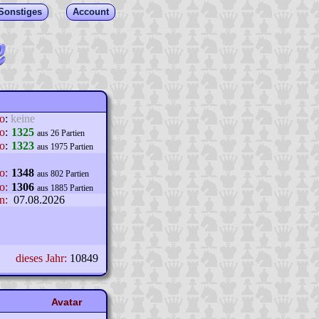
Sonstiges
Account
lo
:
keine
o
:
1325
aus 26 Partien
o
:
1323
aus 1975 Partien
o:
1348
aus 802 Partien
o:
1306
aus 1885 Partien
n:
07.08.2026
dieses Jahr:
10849
Avatar