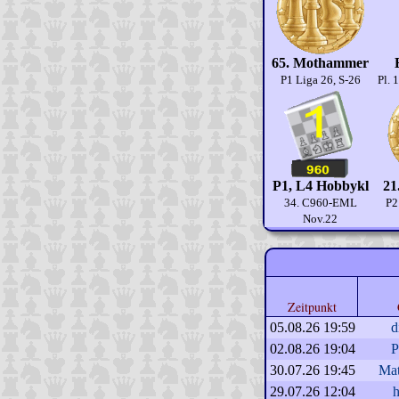
65. Mothammer
P1 Liga 26, S-26
Pl. 
P1, L4 Hobbykl
21
34. C960-EML
P2
Nov.22
Zeitpunkt
05.08.26 19:59
d
02.08.26 19:04
P
30.07.26 19:45
Ma
29.07.26 12:04
h