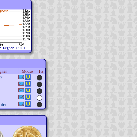
gner
Modus
Fa
27
uter