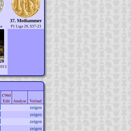
37. Mothammer
na
P1 Liga 29, S37-23
 20
2013
C960
Edit
Analyse
Verlauf
zeigen
zeigen
zeigen
zeigen