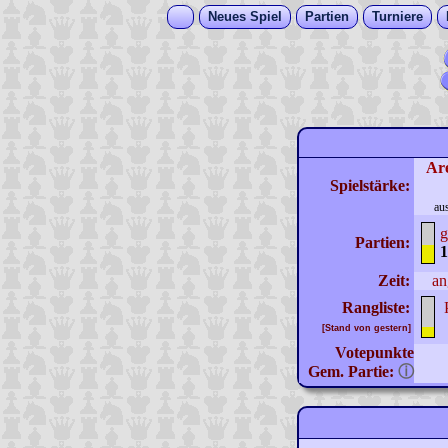
Neues Spiel
Partien
Turniere
Ar
Spielstärke:
au
g
Partien:
1
Zeit:
an
Rangliste:
[Stand von gestern]
Votepunkte
Gem. Partie:
ⓘ