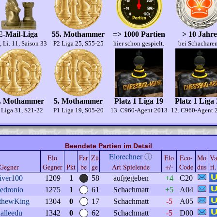
E-Mail-Liga
55. Mothammer
=> 1000 Partien
> 10 Jahre
1, Li. 11, Saison 33
P2 Liga 25, S55-25
hier schon gespielt.
bei Schachare
. Mothammer
5. Mothammer
Platz 1 Liga 19
Platz 1 Liga
 Liga 31, S21-22
P1 Liga 19, S05-20
13. C960-Agent 2013
12. C960-Agent 
Beendete Partien im Detail
Elorechner
ⓘ
Elo
Far
Zü
Elo
Eco-
Mo
Va
Gegner
Gegner
Pkt
be
ge
Art Spielende
+/-
Code
dus
ri.
iver100
1209
1
58
aufgegeben
+4
C20
edronio
1275
1
61
Schachmatt
+5
A04
thewKing
1304
0
17
Schachmatt
-5
A05
alleedu
1342
0
62
Schachmatt
-5
D00