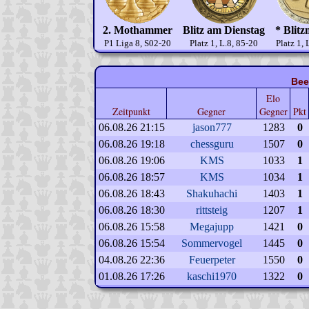
2. Mothammer
Blitz am Dienstag
* Blitz
P1 Liga 8, S02-20
Platz 1, L.8, 85-20
Platz 1, 
Bee
Elo
Zeitpunkt
Gegner
Gegner
Pkt
06.08.26 21:15
jason777
1283
0
06.08.26 19:18
chessguru
1507
0
06.08.26 19:06
KMS
1033
1
06.08.26 18:57
KMS
1034
1
06.08.26 18:43
Shakuhachi
1403
1
06.08.26 18:30
rittsteig
1207
1
06.08.26 15:58
Megajupp
1421
0
06.08.26 15:54
Sommervogel
1445
0
04.08.26 22:36
Feuerpeter
1550
0
01.08.26 17:26
kaschi1970
1322
0