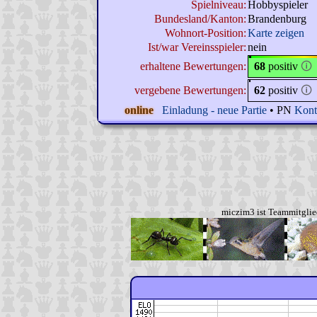
Spielniveau:
Hobbyspieler
Bundesland/Kanton:
Brandenburg
Wohnort-Position:
Karte zeigen
Ist/war Vereinsspieler:
nein
erhaltene Bewertungen:
68
positiv
🛈
vergebene Bewertungen:
62
positiv
🛈
online
Einladung - neue Partie
• PN
Kont
miczim3 ist Teammitglie