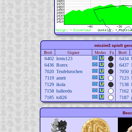
miczim3 spielt ger
Brett
Gegner
Modus
Fa
Brett
6402
lentu123
6434
6436
Rorex
6437
7020
Teufelsrochen
7050
7119
amrit
7123
7129
ikola
7138
7158
halleedu
7162
7185
toll26
7187
Beso