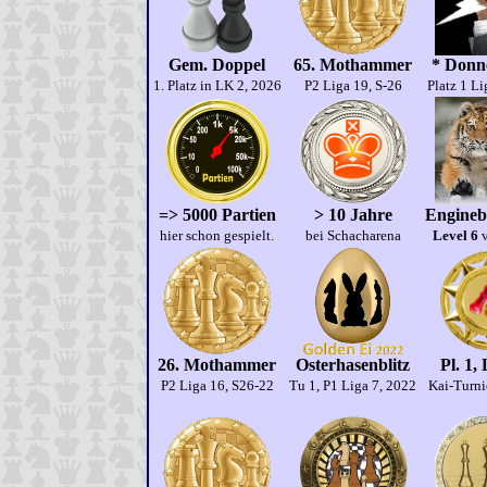
Gem. Doppel
65. Mothammer
* Donne
1. Platz in LK 2, 2026
P2 Liga 19, S-26
Platz 1 Li
=> 5000 Partien
> 10 Jahre
Engineb
hier schon gespielt.
bei Schacharena
Level 6
v
26. Mothammer
Osterhasenblitz
Pl. 1,
P2 Liga 16, S26-22
Tu 1, P1 Liga 7, 2022
Kai-Turni