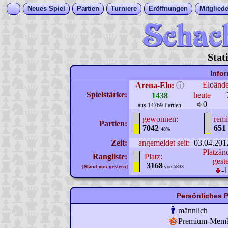
Neues Spiel
Partien
Turniere
Eröffnungen
Mitgliede
Stat
Info
Eloänd
Arena-Elo:
ⓘ
Spielstärke:
heute
1438
0
aus 14769 Partien
gewonnen:
remi
Partien:
7042
651
48%
Zeit:
angemeldet seit:
03.04.201
Platzän
Rangliste:
Platz:
gest
3168
[Stand von gestern]
von 5833
-
Persönliches P
männlich
Premium-Mem