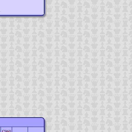
n
C960