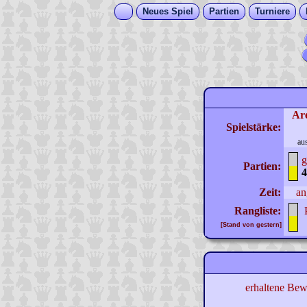
Neues Spiel
Partien
Turniere
Ar
Spielstärke:
au
g
Partien:
4
Zeit:
an
Rangliste:
[Stand von gestern]
erhaltene Bew