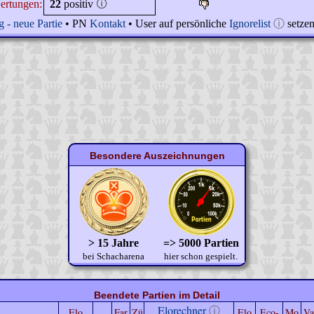
ertungen:
22
positiv
🛈
 - neue Partie
• PN
Kontakt
• User auf persönliche
Ignorelist
ⓘ
setze
Besondere Auszeichnungen
> 15 Jahre
=> 5000 Partien
bei Schacharena
hier schon gespielt.
Beendete Partien im Detail
Elorechner
ⓘ
Elo
Far
Zü
Elo
Eco-
Mo
Va