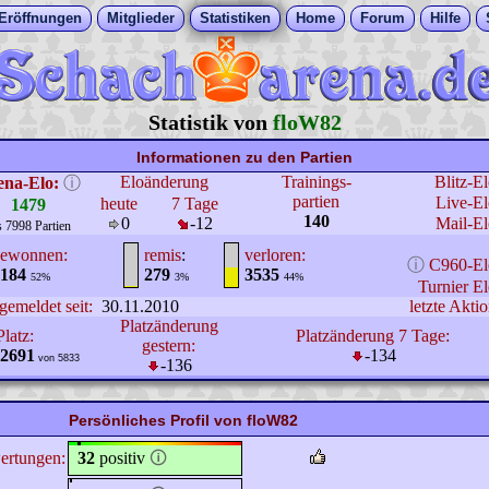
Eröffnungen
Mitglieder
Statistiken
Home
Forum
Hilfe
Statistik von
floW82
Informationen zu den Partien
Eloänderung
Trainings-
Blitz-E
ena-Elo:
ⓘ
partien
Live-El
heute
7 Tage
1479
140
0
-12
Mail-El
s 7998 Partien
ewonnen:
remis
:
verloren:
ⓘ
C960-El
184
279
3535
52%
3%
44%
Turnier El
gemeldet seit:
30.11.2010
letzte Aktio
Platzänderung
Platz:
Platzänderung 7 Tage:
gestern:
2691
-134
von 5833
-136
Persönliches Profil von floW82
ertungen:
32
positiv
🛈