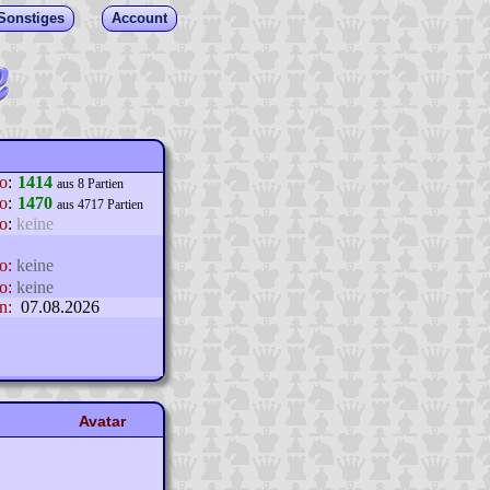
Sonstiges
Account
lo
:
1414
aus 8 Partien
o
:
1470
aus 4717 Partien
o
:
keine
o:
keine
o:
keine
n:
07.08.2026
Avatar