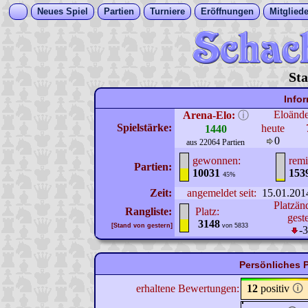
Neues Spiel
Partien
Turniere
Eröffnungen
Mitgliede
Sta
Info
Eloänd
Arena-Elo:
ⓘ
Spielstärke:
heute
1440
0
aus 22064 Partien
gewonnen:
remi
Partien:
10031
153
45%
Zeit:
angemeldet seit:
15.01.201
Platzän
Rangliste:
Platz:
gest
3148
[Stand von gestern]
von 5833
-
Persönliches P
erhaltene Bewertungen:
12
positiv
🛈