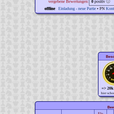
vergebene Bewertungen:
0
positiv
🛈
offline
Einladung - neue Partie
• PN
Kont
Beso
=> 20k
hier scho
Bee
Elo