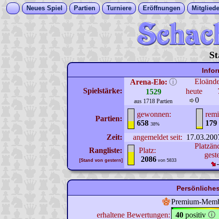
Neues Spiel
Partien
Turniere
Eröffnungen
Mitgliede
St
Info
Eloänd
Arena-Elo:
ⓘ
Spielstärke:
heute
1529
0
aus 1718 Partien
gewonnen:
remi
Partien:
658
179
38%
Zeit:
angemeldet seit:
17.03.200
Platzän
Rangliste:
Platz:
gest
2086
[Stand von gestern]
von 5833
Persönliches
Premium-Mem
erhaltene Bewertungen:
40
positiv
🛈