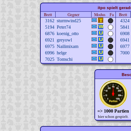
itpo spielt gera
Brett
Gegner
Modus
Fa
Brett
3162
sturmwind25
4324
5194
Peter74
5841
6876
koenig_otto
6908
6921
greyowl
6941
6975
Nailimixam
6977
6996
helge
7000
7025
Tomschi
Beso
=> 1000 Partien
hier schon gespielt.