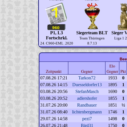
P1, L3
Siegerteam BLT
Sieger V
Fortschrkl.
Team Thüringen
Liga 1 
24. C960-EML .2020
8.7.13
Bee
Elo
Zeitpunkt
Gegner
Gegner
Pkt
07.08.26 17:21
Tarkon72
1933
0
07.08.26 14:15
Duesseldorfer13
1895
1
03.08.26 20:56
StefanMasch
1690
0
03.08.26 20:52
adlershofer
1855
1
31.07.26 20:00
Randbauer
1851
½
31.07.26 08:40
lichtenbergmann
1746
1
29.07.26 14:58
pezi7
1498
0
26.07.26 21:48
Bird31
1750
0