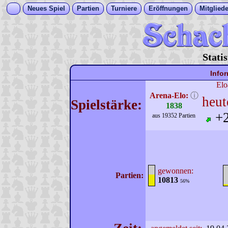
Neues Spiel
Partien
Turniere
Eröffnungen
Mitgliede
Stati
Info
Elo
Arena-Elo:
ⓘ
heut
Spielstärke:
1838
+
aus 19352 Partien
gewonnen:
Partien:
10813
56%