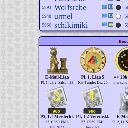
Wolfsrabe
5893
5
urmel
5948
5
schikimiki
5966
5
Beso
E-Mail-Liga
Pl. 1, Liga 5
=> 20k
Pl. 1, Li. 2, Saison 33
Kai-Turnier Dez 25
hier scho
P3, L1 Meisterkl.
P1, L2 Vereinskl.
E-Mai
35. C960-EML
27. C960-EML
Pl. 2, Li. 
Feb.2023
Jan.2021