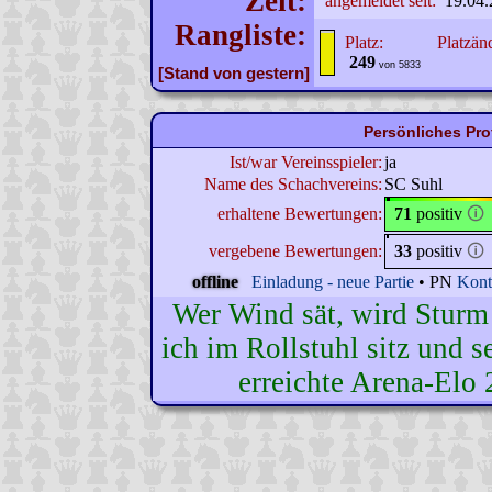
Zeit:
angemeldet seit:
19.04.
Rangliste:
Platz:
Platzän
249
von 5833
[Stand von gestern]
Persönliches Pro
Ist/war Vereinsspieler:
ja
Name des Schachvereins:
SC Suhl
erhaltene Bewertungen:
71
positiv
🛈
vergebene Bewertungen:
33
positiv
🛈
offline
Einladung - neue Partie
• PN
Kont
Wer Wind sät, wird Sturm 
ich im Rollstuhl sitz und s
erreichte Arena-Elo