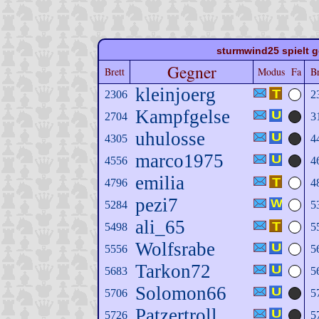
sturmwind25 spielt g
Gegner
Brett
Modus
Fa
Br
kleinjoerg
2306
2
Kampfgelse
2704
3
uhulosse
4305
4
marco1975
4556
4
emilia
4796
4
pezi7
5284
5
ali_65
5498
5
Wolfsrabe
5556
5
Tarkon72
5683
5
Solomon66
5706
5
Patzertroll
5726
5