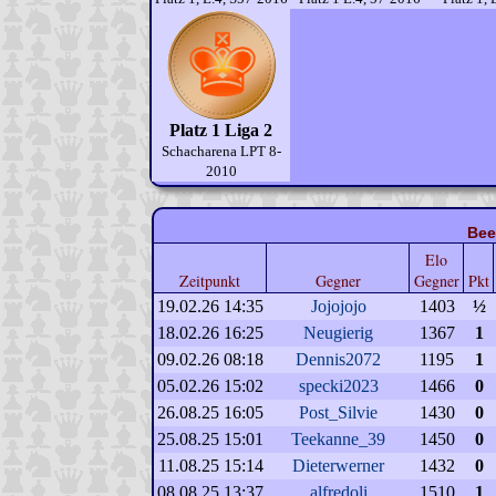
Platz 1 Liga 2
Schacharena LPT 8-
2010
Bee
Elo
Zeitpunkt
Gegner
Gegner
Pkt
19.02.26 14:35
Jojojojo
1403
½
18.02.26 16:25
Neugierig
1367
1
09.02.26 08:18
Dennis2072
1195
1
05.02.26 15:02
specki2023
1466
0
26.08.25 16:05
Post_Silvie
1430
0
25.08.25 15:01
Teekanne_39
1450
0
11.08.25 15:14
Dieterwerner
1432
0
08.08.25 13:37
alfredoli
1510
1