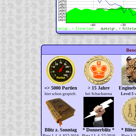
Beso
=> 5000 Partien
> 15 Jahre
Engineb
hier schon gespielt.
bei Schacharena
Level 5
v
Blitz z. Sonntag
* Donnerblitz *
* Blitz
Platz 1, L.4, S57-2016
Platz 1 L.4, 57-2016
Platz 1, 