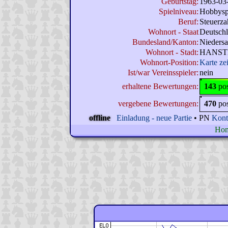
Geburtstag:
1963-03
Spielniveau:
Hobbysp
Beruf:
Steuerza
Wohnort - Staat
Deutsch
Bundesland/Kanton:
Nieders
Wohnort - Stadt:
HANST
Wohnort-Position:
Karte ze
Ist/war Vereinsspieler:
nein
erhaltene Bewertungen:
143
po
vergebene Bewertungen:
470
po
offline
Einladung - neue Partie
• PN
Kont
Hom