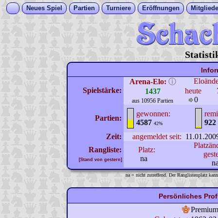
Neues Spiel
Partien
Turniere
Eröffnungen
Mitgliede
Statist
Info
Eloänd
Arena-Elo:
ⓘ
Spielstärke:
heute
1437
0
aus 10956 Partien
gewonnen:
remi
Partien:
4587
922
42%
Zeit:
angemeldet seit:
11.01.200
Platzän
Rangliste:
Platz:
gest
na
[Stand von gestern]
n
na = nicht zutreffend. Der Ranglistenplatz kann
Persönliches Prof
Premiu