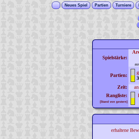
Neues Spiel
Partien
Turniere
Ar
Spielstärke:
au
g
Partien:
3
Zeit:
an
Rangliste:
[Stand von gestern]
erhaltene Bew