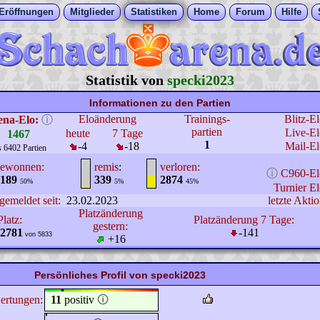
Eröffnungen
Mitglieder
Statistiken
Home
Forum
Hilfe
Statistik von
specki2023
Informationen zu den Partien
Eloänderung
Trainings-
Blitz-E
ena-Elo:
ⓘ
partien
Live-El
heute
7 Tage
1467
1
-4
-18
Mail-El
s 6402 Partien
ewonnen:
remis
:
verloren:
ⓘ
C960-El
189
339
2874
50%
5%
45%
Turnier El
gemeldet seit:
23.02.2023
letzte Aktio
Platzänderung
Platz:
Platzänderung 7 Tage:
gestern:
2781
-141
von 5833
+16
Persönliches Profil von specki2023
ertungen:
11
positiv
🛈