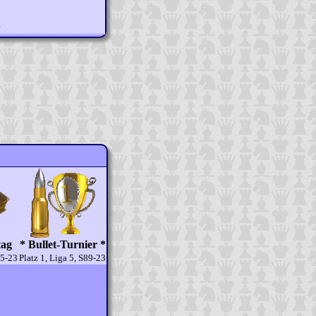
n
tag
* Bullet-Turnier *
15-23
Platz 1, Liga 5, S89-23