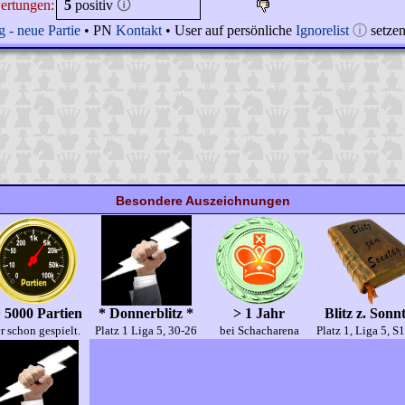
ertungen:
5
positiv
🛈
 - neue Partie
• PN
Kontakt
• User auf persönliche
Ignorelist
ⓘ
setze
Besondere Auszeichnungen
 5000 Partien
* Donnerblitz *
> 1 Jahr
Blitz z. Sonn
r schon gespielt.
Platz 1 Liga 5, 30-26
bei Schacharena
Platz 1, Liga 5, S