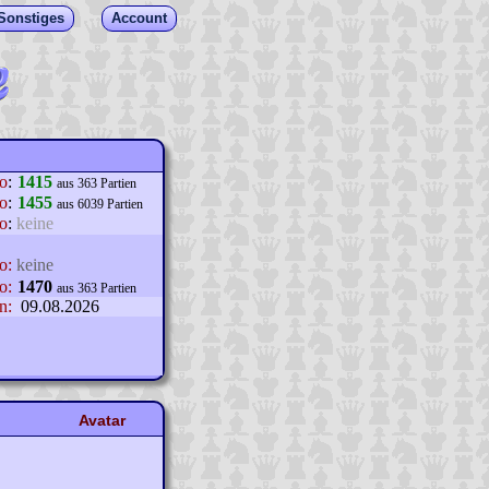
Sonstiges
Account
lo
:
1415
aus 363 Partien
o
:
1455
aus 6039 Partien
o
:
keine
o:
keine
o:
1470
aus 363 Partien
n:
09.08.2026
Avatar