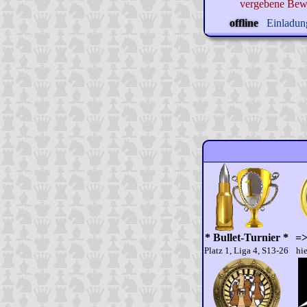
vergebene Bew
offline
Einladung
* Bullet-Turnier *
=>
Platz 1, Liga 4, S13-26
hie