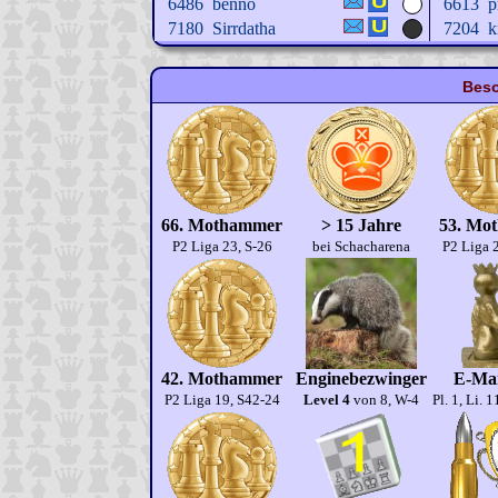
6486
benno
6613
p
7180
Sirrdatha
7204
k
Beso
66. Mothammer
> 15 Jahre
53. Mo
P2 Liga 23, S-26
bei Schacharena
P2 Liga 
42. Mothammer
Enginebezwinger
E-Mai
P2 Liga 19, S42-24
Level 4
von 8, W-4
Pl. 1, Li. 