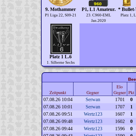
9. Mothammer
P1, L1 Amateur.
* Bullet
P1 Liga 22, S09-21
23. C960-EML
Platz 1, 
Jan.2020
Platz 1 L.6
1. Silberne Sechs
Bee
Elo
Zeitpunkt
Gegner
Gegner
Pkt
07.08.26 10:04
Serwan
1701
0
07.08.26 10:01
Serwan
1707
1
07.08.26 09:51
Wertz123
1607
1
07.08.26 09:48
Wertz123
1602
0
07.08.26 09:44
Wertz123
1596
0
07.08.26 09:43
Wertz123
1590
0