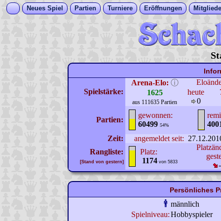
Neues Spiel
Partien
Turniere
Eröffnungen
Mitgliede
St
Info
Eloänd
Arena-Elo:
ⓘ
Spielstärke:
heute
1625
0
aus 111635 Partien
gewonnen:
remi
Partien:
60499
400
54%
Zeit:
angemeldet seit:
27.12.201
Platzän
Rangliste:
Platz:
gest
1174
[Stand von gestern]
von 5833
Persönliches Pr
männlich
Spielniveau:
Hobbyspieler