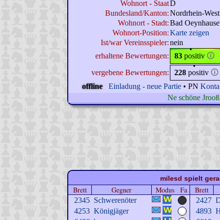
Wohnort - Staat
D
Bundesland/Kanton:
Nordrhein-West
Wohnort - Stadt:
Bad Oeynhause
Wohnort-Position:
Karte zeigen
Ist/war Vereinsspieler:
nein
erhaltene Bewertungen:
83
positiv
🛈
vergebene Bewertungen:
228
positiv
🛈
offline
Einladung - neue Partie
• PN
Konta
Ne schöne Jrooß 
milesd spielt gera
Brett
Gegner
Modus
Fa
Brett
2345
Schwerenöter
2427
D
4253
Königjäger
4893
H