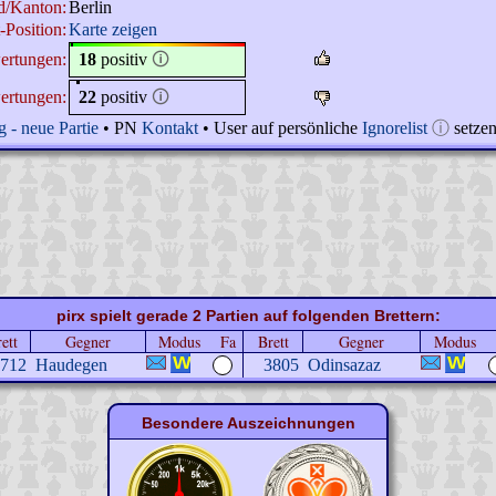
d/Kanton:
Berlin
Position:
Karte zeigen
ertungen:
18
positiv
🛈
ertungen:
22
positiv
🛈
 - neue Partie
• PN
Kontakt
• User auf persönliche
Ignorelist
ⓘ
setze
pirx spielt gerade 2 Partien auf folgenden Brettern:
ett
Gegner
Modus
Fa
Brett
Gegner
Modus
712
Haudegen
3805
Odinsazaz
Besondere Auszeichnungen