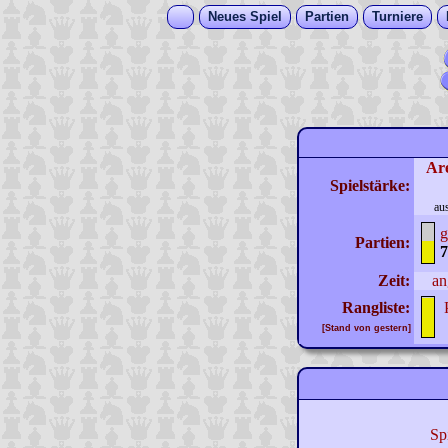
Neues Spiel
Partien
Turniere
Ar
Spielstärke:
au
g
Partien:
7
Zeit:
an
Rangliste:
[Stand von gestern]
Sp