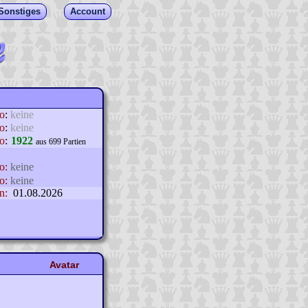
Sonstiges
Account
lo
:
keine
o
:
keine
o
:
1922
aus 699 Partien
o:
keine
o:
keine
n:
01.08.2026
Avatar