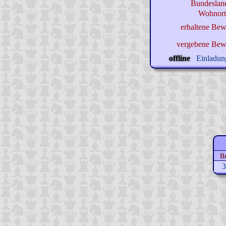
Bundeslan
Wohnort-
erhaltene Bew
vergebene Bew
offline
Einladung
Br
3