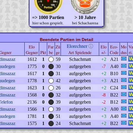
=> 1000 Partien
> 10 Jahre
hier schon gespielt.
bei Schacharena
Beendete Partien im Detail
Elorechner
ⓘ
Elo
Far
Zü
Elo
Eco-
Mo
Va
Gegner
Gegner
Pkt
be
ge
Art Spielende
+/-
Code
dus
ri.
dinsazaz
1612
1
59
Schachmatt
+2
A21
audegen
1775
0
30
aufgegeben
-7
A40
dinsazaz
1617
1
31
aufgegeben
+2
B10
audegen
1778
1
42
aufgegeben
+3
A21
dinsazaz
1623
1
26
aufgegeben
+2
C24
dinsazaz
1568
0
32
aufgegeben
-8
B22
Telefon
2136
0
39
aufgegeben
-2
B12
dinsazaz
1566
1
39
aufgegeben
+2
A00
audegen
1781
1
51
aufgegeben
+3
A40
dinsazaz
1575
1
24
Schachmatt
+2
B22