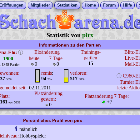
Eröffnungen
Mitglieder
Statistiken
Home
Forum
Hilfe
Statistik von
pirx
Informationen zu den Partien
Eloänderung
Trainings-
Blitz-E
ena-Elo:
ⓘ
partien
Live-El
heute
7 Tage
1900
15
0
0
Mail-El
s 1348 Partien
ewonnen:
remis
:
verloren:
ⓘ
C960-El
37
94
517
55%
7%
38%
Turnier El
gemeldet seit:
02.11.2011
letzte Aktio
Platzänderung
Platz:
Platzänderung 7 Tage:
gestern:
161
+7
von 5833
0
Persönliches Profil von pirx
männlich
ielniveau:
Hobbyspieler