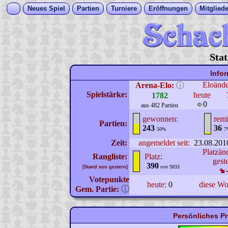
Neues Spiel
Partien
Turniere
Eröffnungen
Mitgliede
Stat
Info
Eloänd
Arena-Elo:
ⓘ
Spielstärke:
heute
1782
0
aus 482 Partien
gewonnen:
remi
Partien:
243
36
50%
7
Zeit:
angemeldet seit:
23.08.201
Platzän
Rangliste:
Platz:
gest
390
[Stand von gestern]
von 5833
Votepunkte
heute:
0
diese W
Gem. Partie:
ⓘ
Persönliches P