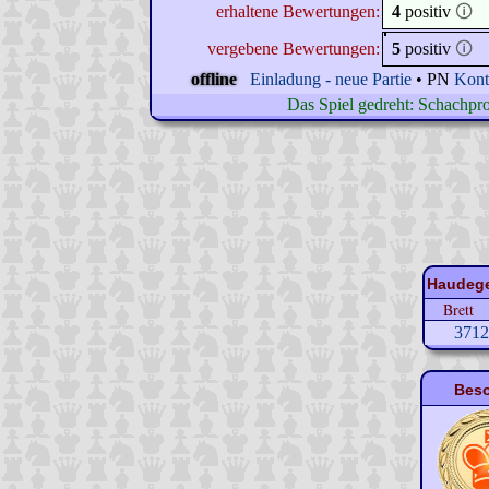
erhaltene Bewertungen:
4
positiv
🛈
vergebene Bewertungen:
5
positiv
🛈
offline
Einladung - neue Partie
• PN
Kont
Das Spiel gedreht: Schachpr
Haudegen
Brett
3712
Beso