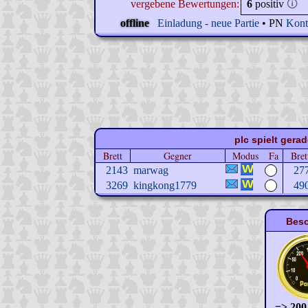
vergebene Bewertungen:
6
positiv
🛈
offline
Einladung - neue Partie
• PN
Kont
plc spielt gera
Brett
Gegner
Modus
Fa
Bret
2143
marwag
27
3269
kingkong1779
49
Beso
=> 200