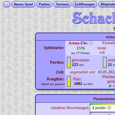
Neues Spiel
Partien
Turniere
Eröffnungen
Mitgliede
Info
Eloänd
Arena-Elo:
ⓘ
Spielstärke:
heute
1576
0
aus 273 Partien
gewonnen:
remi
Partien:
125
21
46%
8
Zeit:
angemeldet seit:
03.05.202
Platzän
Rangliste:
Platz:
gest
1602
[Stand von gestern]
von 5833
+
Persönliches
erhaltene Bewertungen:
2
positiv
🛈