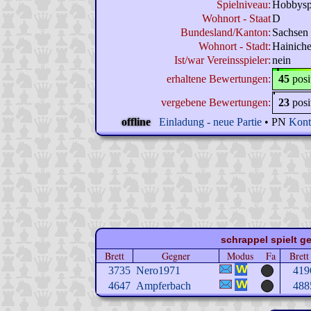
Spielniveau:
Hobbysp
Wohnort - Staat
D
Bundesland/Kanton:
Sachsen
Wohnort - Stadt:
Hainich
Ist/war Vereinsspieler:
nein
erhaltene Bewertungen:
45
posi
vergebene Bewertungen:
23
posi
offline
Einladung - neue Partie
• PN
Kont
schrappel spielt ge
Brett
Gegner
Modus
Fa
Brett
3735
Nero1971
419
4647
Ampferbach
488