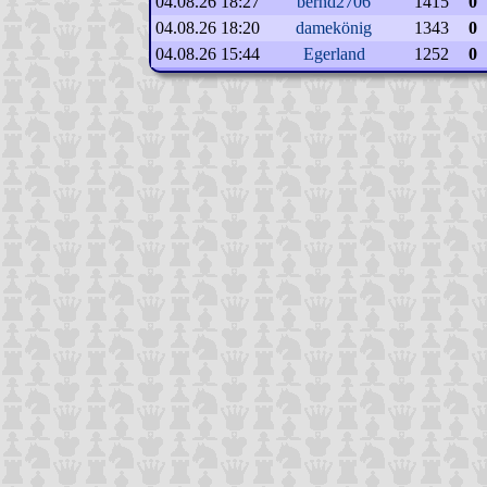
04.08.26 18:27
bernd2706
1415
0
04.08.26 18:20
damekönig
1343
0
04.08.26 15:44
Egerland
1252
0