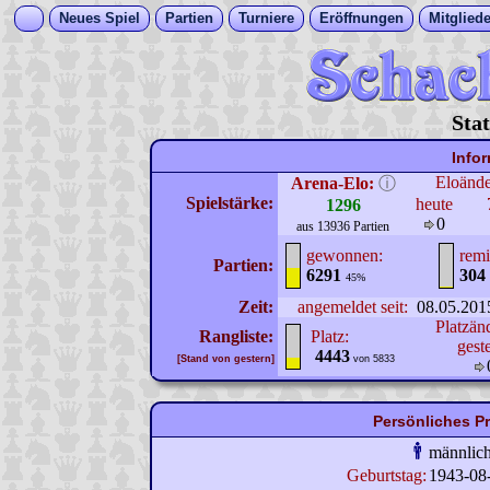
Neues Spiel
Partien
Turniere
Eröffnungen
Mitgliede
Sta
Info
Eloänd
Arena-Elo:
ⓘ
Spielstärke:
heute
1296
0
aus 13936 Partien
gewonnen:
remi
Partien:
6291
304
45%
Zeit:
angemeldet seit:
08.05.201
Platzän
Rangliste:
Platz:
gest
4443
[Stand von gestern]
von 5833
Persönliches Pr
männlic
Geburtstag:
1943-08