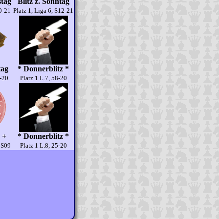
stag
Blitz z. Sonntag
70-21
Platz 1, Liga 6, S12-21
tag
* Donnerblitz *
1-20
Platz 1 L.7, 58-20
 +
* Donnerblitz *
r S09
Platz 1 L.8, 25-20