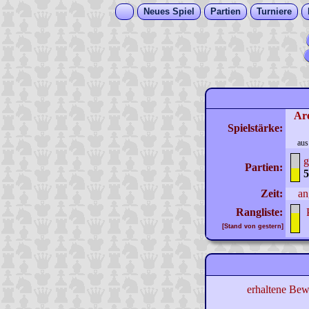
Neues Spiel
Partien
Turniere
Ar
Spielstärke:
aus
g
Partien:
5
Zeit:
an
Rangliste:
[Stand von gestern]
erhaltene Bew