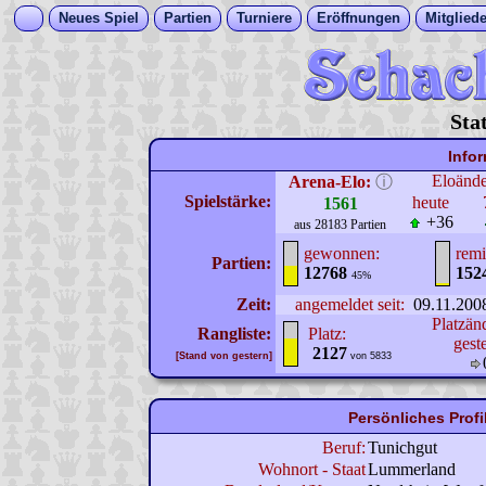
Neues Spiel
Partien
Turniere
Eröffnungen
Mitgliede
Sta
Info
Eloänd
Arena-Elo:
ⓘ
Spielstärke:
heute
1561
+36
aus 28183 Partien
gewonnen:
remi
Partien:
12768
152
45%
Zeit:
angemeldet seit:
09.11.200
Platzän
Rangliste:
Platz:
gest
2127
[Stand von gestern]
von 5833
Persönliches Profi
Beruf:
Tunichgut
Wohnort - Staat
Lummerland