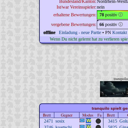
Bundesland/Kanton:
Nordrhein-Westf
Ist/war Vereinsspieler:
nein
erhaltene Bewertungen:
78
positiv
🛈
vergebene Bewertungen:
66
positiv
🛈
offline
Einladung - neue Partie
• PN
Kontakt
Wenn Du nicht gelernt hat zu verlieren spi
tranquil
tranquilo spielt g
Brett
Gegner
Modus
Fa
Brett
2471
sosix
3415
Gol
3746
koartschi
5825
Gin