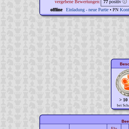
vergebene Bewertungen:
77
positiv
🛈
offline
Einladung - neue Partie
• PN
Kont
Beso
> 10
bei Sch
Bee
Elo