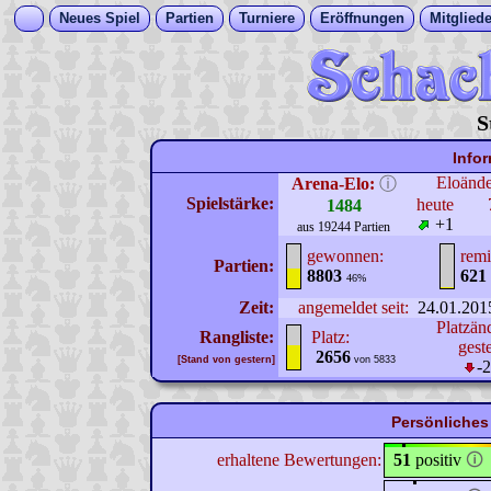
Neues Spiel
Partien
Turniere
Eröffnungen
Mitgliede
S
Info
Eloänd
Arena-Elo:
ⓘ
Spielstärke:
heute
1484
+1
aus 19244 Partien
gewonnen:
remi
Partien:
8803
621
46%
Zeit:
angemeldet seit:
24.01.201
Platzän
Rangliste:
Platz:
gest
2656
[Stand von gestern]
von 5833
-
Persönliches
erhaltene Bewertungen:
51
positiv
🛈