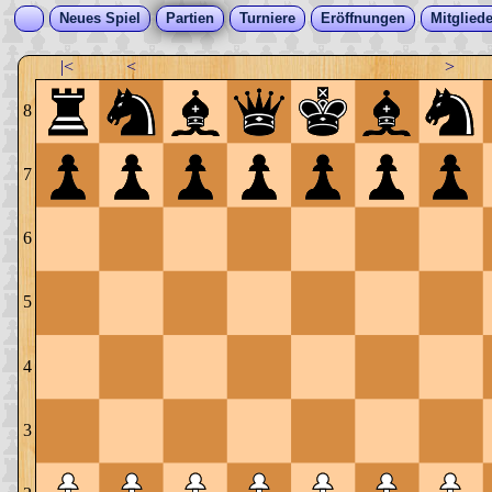
Neues Spiel
Partien
Turniere
Eröffnungen
Mitgliede
|<
<
>
8
7
6
5
4
3