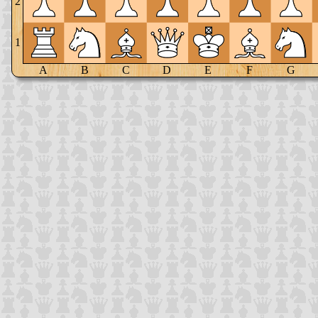
2
1
A
B
C
D
E
F
G