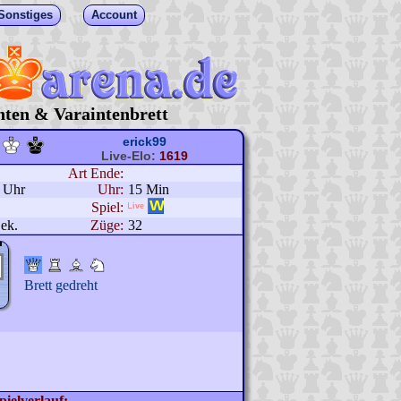
Sonstiges
Account
hten & Varaintenbrett
erick99
Live-Elo:
1619
Art Ende:
4 Uhr
Uhr:
15 Min
Spiel:
ek.
Züge:
32
Brett gedreht
pielverlauf: