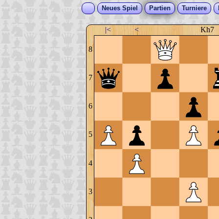
Neues Spiel
Partien
Turniere
|<
<
Kh7
8
7
6
5
4
3