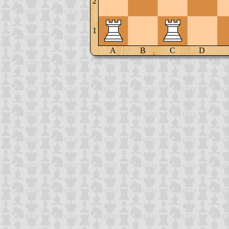
2
1
A
B
C
D