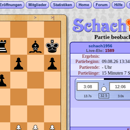
Eröffnungen
Mitglieder
Statistiken
Home
Forum
Hilfe
>
>|
Partie beobac
schach1956
Live-Elo:
1589
Ergebnis:
Partiebeginn:
09.08.26 13:3
Partieende:
- Uhr
Partielänge:
15 Minuten 7 S
+
S