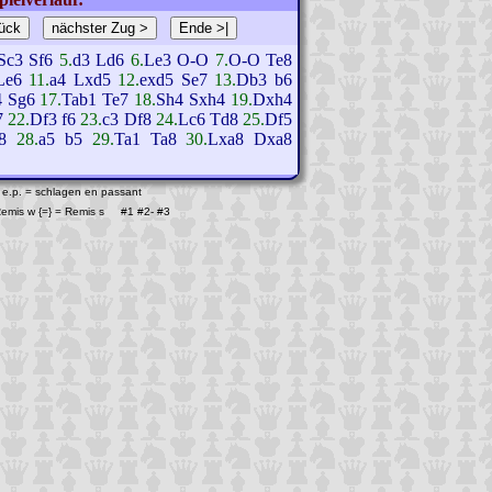
Sc3
Sf6
5.
d3
Ld6
6.
Le3
O-O
7.
O-O
Te8
Le6
11.
a4
Lxd5
12.
exd5
Se7
13.
Db3
b6
4
Sg6
17.
Tab1
Te7
18.
Sh4
Sxh4
19.
Dxh4
7
22.
Df3
f6
23.
c3
Df8
24.
Lc6
Td8
25.
Df5
8
28.
a5
b5
29.
Ta1
Ta8
30.
Lxa8
Dxa8
 e.p. = schlagen en passant
 Remis w {=} = Remis s #1
#2
-
#3