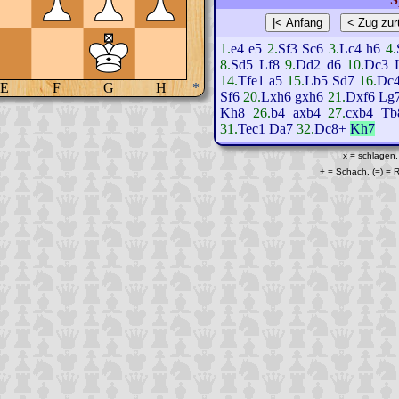
1.
e4
e5
2.
Sf3
Sc6
3.
Lc4
h6
4.
8.
Sd5
Lf8
9.
Dd2
d6
10.
Dc3
14.
Tfe1
a5
15.
Lb5
Sd7
16.
Dc
E
F
G
H
*
Sf6
20.
Lxh6
gxh6
21.
Dxf6
Lg
Kh8
26.
b4
axb4
27.
cxb4
Tb
31.
Tec1
Da7
32.
Dc8+
Kh7
x = schlagen,
+ = Schach, (=) =