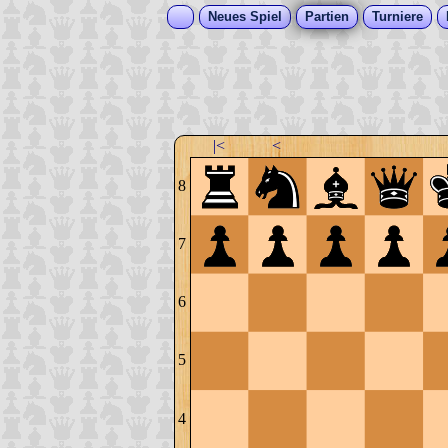
Neues Spiel
Partien
Turniere
|<
<
8
7
6
5
4