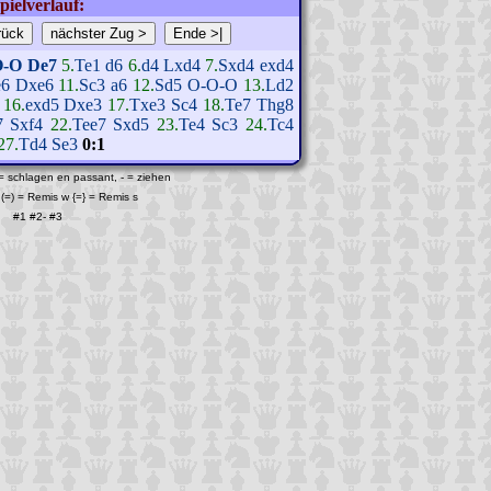
pielverlauf:
O-O
De7
5.
Te1
d6
6.
d4
Lxd4
7.
Sxd4
exd4
e6
Dxe6
11.
Sc3
a6
12.
Sd5
O-O-O
13.
Ld2
16.
exd5
Dxe3
17.
Txe3
Sc4
18.
Te7
Thg8
7
Sxf4
22.
Tee7
Sxd5
23.
Te4
Sc3
24.
Tc4
27.
Td4
Se3
0:1
 = schlagen en passant, - = ziehen
(=) = Remis w {=} = Remis s
#1
#2
-
#3