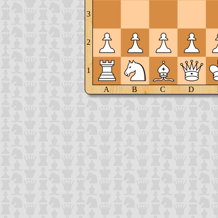
3
2
1
A
B
C
D