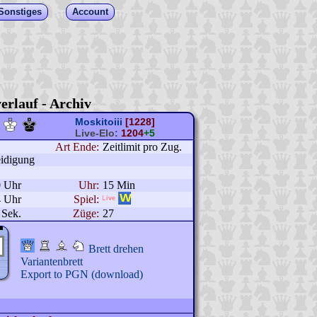
Sonstiges
Account
erlauf - Archiv
Moskitoiii
[1228]
Live-Elo:
1204
+5
Art Ende:
Zeitlimit pro Zug.
idigung
0 Uhr
Uhr:
15 Min
4 Uhr
Spiel:
 Sek.
Züge:
27
Brett drehen
Variantenbrett
Export to PGN (download)