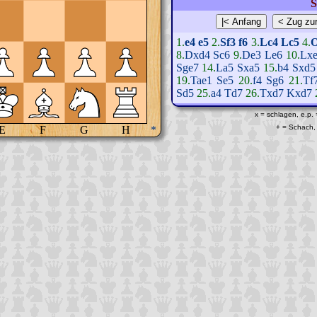
S
1.
e4
e5
2.
Sf3
f6
3.
Lc4
Lc5
4.
8.
Dxd4
Sc6
9.
De3
Le6
10.
Lx
Sge7
14.
La5
Sxa5
15.
b4
Sxd5
19.
Tae1
Se5
20.
f4
Sg6
21.
Tf
Sd5
25.
a4
Td7
26.
Txd7
Kxd7
x = schlagen, e.p.
+ = Schach, 
E
F
G
H
*