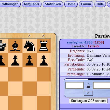
Eröffnungen
Mitglieder
Statistiken
Home
Forum
Hilfe
Partiev
>
>|
smileyman1968
[1259]
Live-Elo:
1232
-5
Ergebnis:
0 - 1
Eröffnung:
Damiano-Verte
Eco-Code:
C40
Partiebeginn:
08.09.25 10:1
Partieende:
08.09.25 10:2
Partielänge:
13 Minuten 54
+
🏁