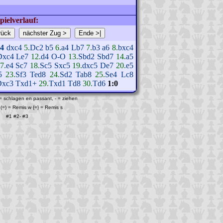
pielverlauf:
c4
dxc4
5.
Dc2
b5
6.
a4
Lb7
7.
b3
a6
8.
bxc4
Dxc4
Le7
12.
d4
O-O
13.
Sbd2
Sbd7
14.
a5
7.
e4
Sc7
18.
Sc5
Sxc5
19.
dxc5
De7
20.
e5
5
23.
Sf3
Ted8
24.
Sd2
Tab8
25.
Se4
Lc8
Dxc3
Txd1+
29.
Txd1
Td8
30.
Td6
1:0
 = schlagen en passant, - = ziehen
(=) = Remis w {=} = Remis s
#1
#2
-
#3