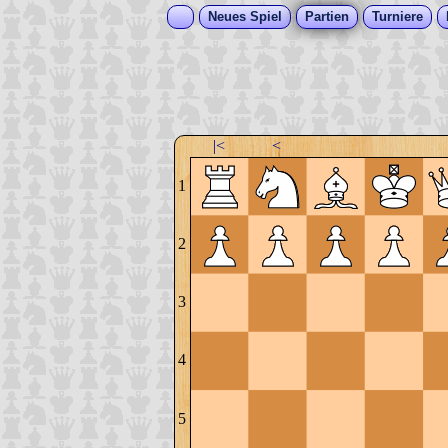
Neues Spiel
Partien
Turniere
|<
<
1
2
3
4
5