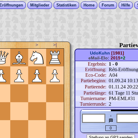
Eröffnungen
Mitglieder
Statistiken
Home
Forum
Hilfe
Partiev
>
>|
UdoKuhn
[1981]
eMail-Elo:
2015
+2
Ergebnis:
1 - 0
Eröffnung:
Réti-Eröffnung 
Eco-Code:
A04
Partiebeginn:
01.09.24 10:1
Partieende:
01.11.24 20:2
Partielänge:
61 Tage 11 St
Turniername:
PM-EML#31
Turnierrunde:
2
+
🏁