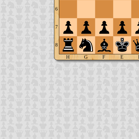
6
7
8
H
G
F
E