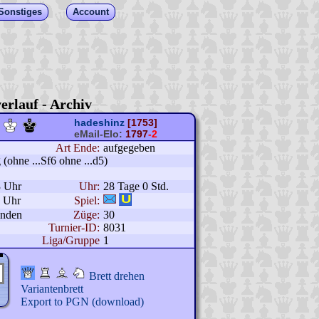
Sonstiges
Account
erlauf - Archiv
hadeshinz
[1753]
eMail-Elo:
1797
-2
Art Ende:
aufgegeben
(ohne ...Sf6 ohne ...d5)
3 Uhr
Uhr:
28 Tage 0 Std.
2 Uhr
Spiel:
unden
Züge:
30
Turnier-ID:
8031
Liga/Gruppe
1
Brett drehen
Variantenbrett
Export to PGN (download)