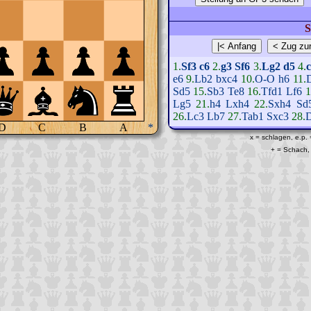
S
1.
Sf3
c6
2.
g3
Sf6
3.
Lg2
d5
4.
e6
9.
Lb2
bxc4
10.
O-O
h6
11.
Sd5
15.
Sb3
Te8
16.
Tfd1
Lf6
1
Lg5
21.
h4
Lxh4
22.
Sxh4
Sd
26.
Lc3
Lb7
27.
Tab1
Sxc3
28.
D
C
B
A
*
x = schlagen, e.p.
+ = Schach, 