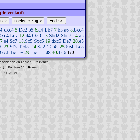
pielverlauf:
c4
dxc4
5.
Dc2
b5
6.
a4
Lb7
7.
b3
a6
8.
bxc4
Dxc4
Le7
12.
d4
O-O
13.
Sbd2
Sbd7
14.
a5
7.
e4
Sc7
18.
Sc5
Sxc5
19.
dxc5
De7
20.
e5
5
23.
Sf3
Ted8
24.
Sd2
Tab8
25.
Se4
Lc8
Dxc3
Txd1+
29.
Txd1
Td8
30.
Td6
1:0
 = schlagen en passant, - = ziehen
(=) = Remis w {=} = Remis s
#1
#2
-
#3