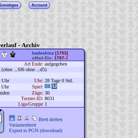
Sonstiges
Account
erlauf - Archiv
hadeshinz
[1753]
eMail-Elo:
1797
-2
Art Ende:
aufgegeben
(ohne ...Sf6 ohne ...d5)
3 Uhr
Uhr:
28 Tage 0 Std.
2 Uhr
Spiel:
unden
Züge:
30
Turnier-ID:
8031
Liga/Gruppe
1
Brett drehen
Variantenbrett
Export to PGN (download)