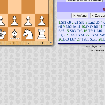
S
1.
Sf3
c6
2.
g3
Sf6
3.
Lg2
d5
4.
e6
9.
Lb2
bxc4
10.
O-O
h6
11.
Sd5
15.
Sb3
Te8
16.
Tfd1
Lf6
1
Lg5
21.
h4
Lxh4
22.
Sxh4
Sd
26.
Lc3
Lb7
27.
Tab1
Sxc3
28.
E
F
G
H
*
x = schlagen, e.p.
+ = Schach, 