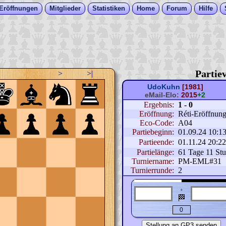
Eröffnungen
Mitglieder
Statistiken
Home
Forum
Hilfe
Partiev
>
>|
UdoKuhn
[1981]
eMail-Elo:
2015
+2
Ergebnis:
1 - 0
Eröffnung:
Réti-Eröffnung 
Eco-Code:
A04
Partiebeginn:
01.09.24 10:1
Partieende:
01.11.24 20:2
Partielänge:
61 Tage 11 St
Turniername:
PM-EML#31
Turnierrunde:
2
+
🏁