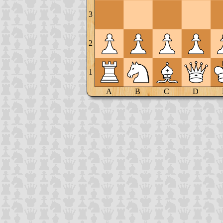
3
2
1
A
B
C
D