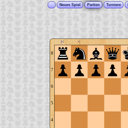
Neues Spiel
Partien
Turniere
|<
<
8
7
6
5
4