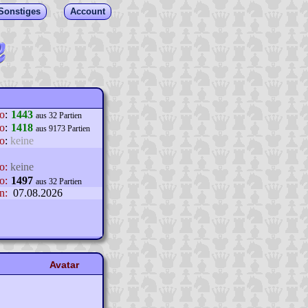
Sonstiges
Account
lo
:
1443
aus 32 Partien
o
:
1418
aus 9173 Partien
o
:
keine
o:
keine
o:
1497
aus 32 Partien
n:
07.08.2026
Avatar