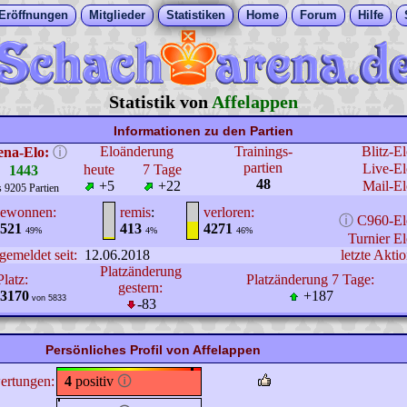
Eröffnungen
Mitglieder
Statistiken
Home
Forum
Hilfe
Statistik von
Affelappen
Informationen zu den Partien
Eloänderung
Trainings-
Blitz-E
ena-Elo:
ⓘ
partien
Live-El
heute
7 Tage
1443
48
+5
+22
Mail-El
s 9205 Partien
ewonnen:
remis
:
verloren:
ⓘ
C960-El
521
413
4271
49%
4%
46%
Turnier El
gemeldet seit:
12.06.2018
letzte Aktio
Platzänderung
Platz:
Platzänderung 7 Tage:
gestern:
3170
+187
von 5833
-83
Persönliches Profil von Affelappen
ertungen:
4
positiv
🛈