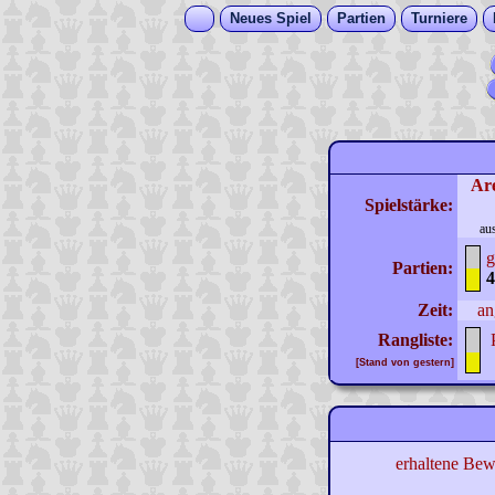
Neues Spiel
Partien
Turniere
Ar
Spielstärke:
au
g
Partien:
4
Zeit:
an
Rangliste:
[Stand von gestern]
erhaltene Bew