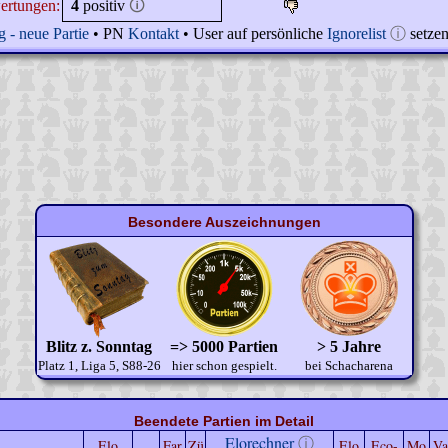
ertungen:
4
positiv
🛈
 - neue Partie
• PN
Kontakt
• User auf persönliche
Ignorelist
ⓘ
setze
Besondere Auszeichnungen
Blitz z. Sonntag
=> 5000 Partien
> 5 Jahre
Platz 1, Liga 5, S88-26
hier schon gespielt.
bei Schacharena
Beendete Partien im Detail
Elorechner
ⓘ
Elo
Far
Zü
Elo
Eco-
Mo
Va