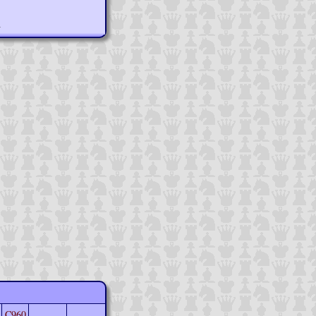
n
C960