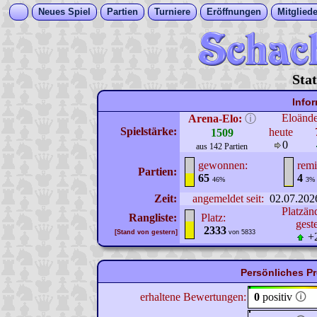
Neues Spiel
Partien
Turniere
Eröffnungen
Mitgliede
Stat
Info
Eloänd
Arena-Elo:
ⓘ
Spielstärke:
heute
1509
0
aus 142 Partien
gewonnen:
remi
Partien:
65
4
46%
3%
Zeit:
angemeldet seit:
02.07.202
Platzän
Rangliste:
Platz:
gest
2333
[Stand von gestern]
von 5833
+
Persönliches Pr
erhaltene Bewertungen:
0
positiv
🛈