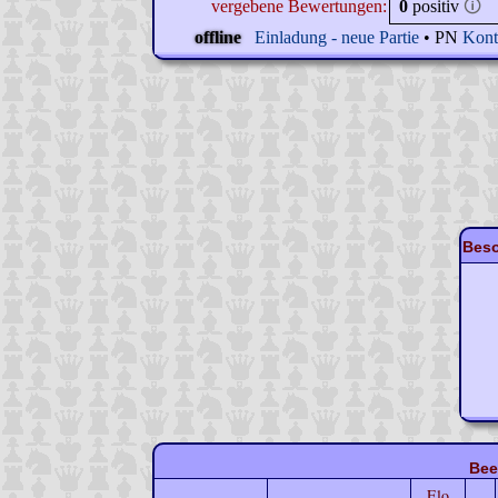
vergebene Bewertungen:
0
positiv
🛈
offline
Einladung - neue Partie
• PN
Kont
Beso
Bee
Elo