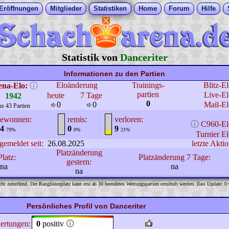
Eröffnungen
Mitglieder
Statistiken
Home
Forum
Hilfe
Statistik von
Danceriter
Informationen zu den Partien
Eloänderung
Trainings-
Blitz-E
ena-Elo:
ⓘ
partien
Live-El
heute
7 Tage
1942
0
0
0
Mail-El
us 43 Partien
ewonnen:
remis
:
verloren:
ⓘ
C960-El
4
0
9
79%
0%
21%
Turnier El
gemeldet seit:
26.08.2025
letzte Aktio
Platzänderung
Platz:
Platzänderung 7 Tage:
gestern:
na
na
na
cht zutreffend. Der Ranglistenplatz kann erst ab 30 beendeten Wertungspartien ermittelt werden. [last Update: 0
Persönliches Profil von Danceriter
ertungen:
0
positiv
🛈