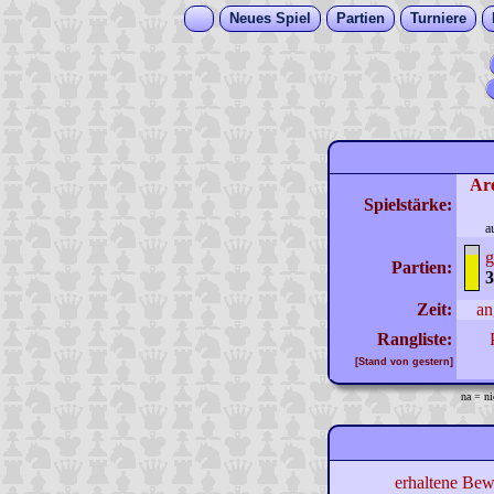
Neues Spiel
Partien
Turniere
Ar
Spielstärke:
a
g
Partien:
3
Zeit:
an
Rangliste:
[Stand von gestern]
na = ni
erhaltene Bew