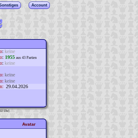
Sonstiges
Account
lo
:
keine
o
:
1955
aus 43 Partien
o
:
keine
o:
keine
o:
keine
n:
29.04.2026
:02 Uhr]
Avatar