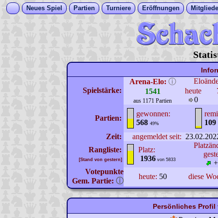
Neues Spiel
Partien
Turniere
Eröffnungen
Mitgliede
Stati
Info
Eloänd
Arena-Elo:
ⓘ
Spielstärke:
heute
1541
0
aus 1171 Partien
gewonnen:
remi
Partien:
568
109
49%
Zeit:
angemeldet seit:
23.02.202
Platzän
Rangliste:
Platz:
gest
1936
[Stand von gestern]
von 5833
+
Votepunkte
heute:
50
diese Wo
Gem. Partie:
ⓘ
Persönliches Profil