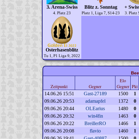
3. Arena-Swiss
Blitz z. Sonntag
+ Swiss
4. Platz 23
Platz 1, Liga 7, S14-23
3. Platz
Osterhasenblitz
Tu 1, P1 Liga 9, 2022
Bee
Elo
Zeitpunkt
Gegner
Gegner
Pkt
14.06.26 15:51
Gast-27189
1500
1
09.06.26 20:53
adamapfel
1372
0
09.06.26 20:44
OLEarius
1480
0
09.06.26 20:32
win4fin
1463
0
09.06.26 20:22
BreillerRO
1466
1
09.06.26 20:08
flavio
1460
1
09.06.26 19:41
Gast-40887
1500
0