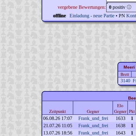
vergebene Bewertungen:
0
positiv
🛈
offline
Einladung - neue Partie
• PN
Kont
Meeri 
Brett
3140
F
Bee
Elo
Zeitpunkt
Gegner
Gegner
Pkt
06.08.26 17:07
Frank_und_frei
1633
1
21.07.26 11:05
Frank_und_frei
1638
1
13.07.26 18:56
Frank_und_frei
1643
1