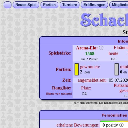
Neues Spiel
Partien
Turniere
Eröffnungen
Mitgliede
St
Info
Eloänd
Arena-Elo:
ⓘ
Spielstärke:
heute
1568
na
aus 2 Partien
gewonnen:
remi
Partien:
2
0
100%
0%
Zeit:
angemeldet seit:
05.07.202
Platzän
Rangliste:
Platz:
gest
na
[Stand von gestern]
n
na = nicht zutreffend. Der Ranglistenplatz kann
Persönliches 
erhaltene Bewertungen:
0
positiv
🛈