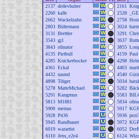
2137
detlevhuber
2161
Knig
2260
kalle
2528
_GE
2662
Wackelzahn
2758
Host
2803
Bültemann
3024
har
3131
Brettler
3291
Chri
3543
gj1
3637
Butt
3843
olinator
3855
Lon
4135
Pietbull
4159
Paul
4285
Knickerbocker
4298
Hel
4361
Eckal
4403
mart
4432
naund
4540
Gizi
4898
Tiiiger
5034
hara
5278
MatteMichael
5282
Bäc
5291
Kangmun
5583
BIL
5813
M1881
5834
olina
5900
memas
5917
KG
5928
Pit36
5936
pezi
5945
Randbauer
5972
KG
6019
warartist
6052
DerR
6110
Jens_e2e4
6124
Wiz