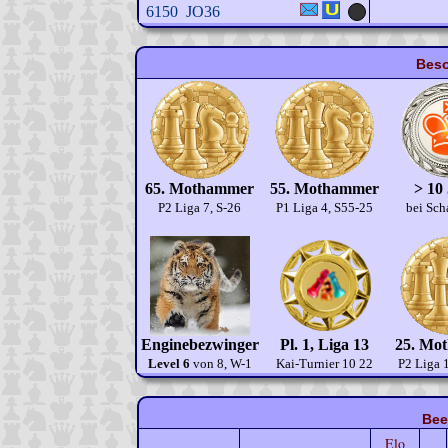
6150
JO36
Beso
65. Mothammer
55. Mothammer
> 10
P2 Liga 7, S-26
P1 Liga 4, S55-25
bei Sch
Enginebezwinger
Pl. 1, Liga 13
25. Mo
Level 6
von 8, W-1
Kai-Turnier 10 22
P2 Liga 
Bee
Elo