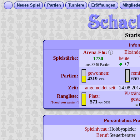
Neues Spiel
Partien
Turniere
Eröffnungen
Mitgliede
Stati
Info
Eloänd
Arena-Elo:
ⓘ
Spielstärke:
heute
1730
+7
aus 8746 Partien
gewonnen:
remi
Partien:
4319
650
49%
Zeit:
angemeldet seit:
24.08.201
Platzän
Rangliste:
Platz:
gest
571
[Stand von gestern]
von 5833
Persönliches Pro
Spielniveau:
Hobbyspieler
Beruf:
Steuerberater