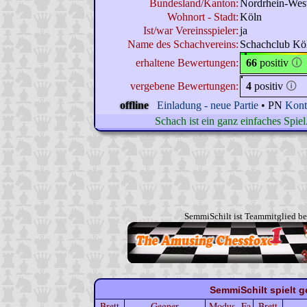
Bundesland/Kanton:
Nordrhein-West
Wohnort - Stadt:
Köln
Ist/war Vereinsspieler:
ja
Name des Schachvereins:
Schachclub Kö
erhaltene Bewertungen:
66
positiv
🛈
vergebene Bewertungen:
4
positiv
🛈
offline
Einladung - neue Partie
• PN
Kont
Schach ist ein ganz einfaches Spie
SemmiSchilt ist Teammitglied b
SemmiSchilt spielt g
Brett
Gegner
Modus
Fa
Brett