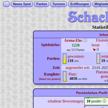
Neues Spiel
Partien
Turniere
Eröffnungen
Mitgliede
Statist
Info
Eloänd
Arena-Elo:
ⓘ
Spielstärke:
heute
1220
-5
aus 515 Partien
gewonnen:
remi
Partien:
218
19
42%
4
Zeit:
angemeldet seit:
23.01.202
Platzän
Rangliste:
Platz:
gest
4850
[Stand von gestern]
von 5833
Persönliches Prof
erhaltene Bewertungen:
10
positiv
🛈