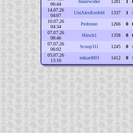
blauewolke
1281
1
06:44
14.07.26
UniAlexKrefeld
1337
1
04:07
10.07.26
Pedronio
1266
0
04:34
07.07.26
Hirsch1
1358
0
08:46
07.07.26
Scoop311
1245
0
06:02
05.07.26
mikael003
1412
0
13:10