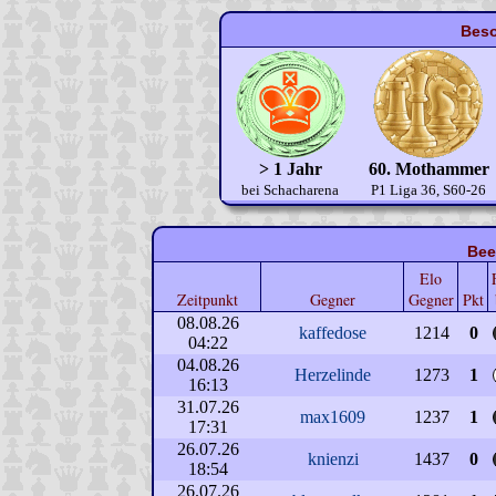
Beso
> 1 Jahr
60. Mothammer
bei Schacharena
P1 Liga 36, S60-26
Bee
Elo
Zeitpunkt
Gegner
Gegner
Pkt
08.08.26
kaffedose
1214
0
04:22
04.08.26
Herzelinde
1273
1
16:13
31.07.26
max1609
1237
1
17:31
26.07.26
knienzi
1437
0
18:54
26.07.26