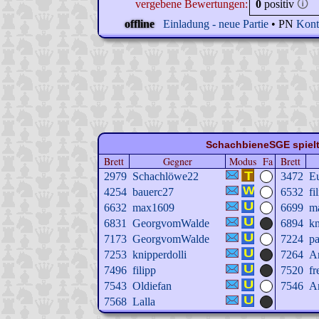
vergebene Bewertungen:
0
positiv
🛈
offline
Einladung - neue Partie
• PN
Kont
SchachbieneSGE spielt 
Brett
Gegner
Modus
Fa
Brett
2979
Schachlöwe22
3472
E
4254
bauerc27
6532
fi
6632
max1609
6699
m
6831
GeorgvomWalde
6894
kn
7173
GeorgvomWalde
7224
p
7253
knipperdolli
7264
A
7496
filipp
7520
fr
7543
Oldiefan
7546
A
7568
Lalla