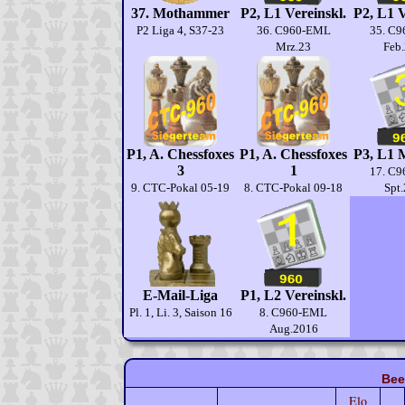
37. Mothammer
P2, L1 Vereinskl.
P2, L1 V
P2 Liga 4, S37-23
36. C960-EML
35. C
Mrz.23
Feb
P1, A. Chessfoxes
P1, A. Chessfoxes
P3, L1 M
3
1
17. C
9. CTC-Pokal 05-19
8. CTC-Pokal 09-18
Spt
E-Mail-Liga
P1, L2 Vereinskl.
Pl. 1, Li. 3, Saison 16
8. C960-EML
Aug.2016
Bee
Elo