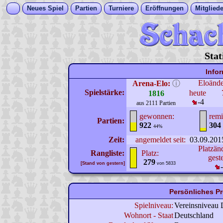
Neues Spiel
Partien
Turniere
Eröffnungen
Mitgliede
Stat
Info
Eloänd
Arena-Elo:
ⓘ
Spielstärke:
heute
1816
-4
aus 2111 Partien
gewonnen:
remi
Partien:
922
304
44%
Zeit:
angemeldet seit:
03.09.201
Platzän
Rangliste:
Platz:
gest
279
[Stand von gestern]
von 5833
Persönliches Pr
Spielniveau:
Vereinsniveau 
Wohnort - Staat
Deutschland