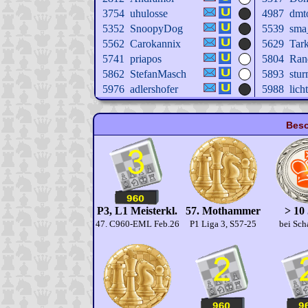
3754
uhulosse
4987
dmt
5352
SnoopyDog
5539
sma
5562
Carokannix
5629
Tar
5741
priapos
5804
Ran
5862
StefanMasch
5893
stu
5976
adlershofer
5988
lic
Beso
P3, L1 Meisterkl.
57. Mothammer
> 10
47. C960-EML Feb.26
P1 Liga 3, S57-25
bei Sch