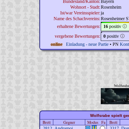
Bundesland/Kanton:
Bayern
Wohnort - Stadt:
Rosenheim
Ist/war Vereinsspieler:
ja
Name des Schachvereins:
Rosenheimer 
erhaltene Bewertungen:
16
positiv
🛈
vergebene Bewertungen:
0
positiv
🛈
online
Einladung - neue Partie
• PN
Kont
Wolfsrabe
Wolfsrabe spielt ge
Brett
Gegner
Modus
Fa
Brett
2812
Andramoi
3317
Do