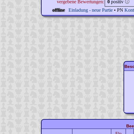
vergebene Bewertungen:
0
positiv
🛈
offline
Einladung - neue Partie
• PN
Kont
Beso
Bee
Elo