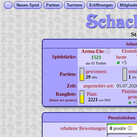
Neues Spiel
Partien
Turniere
Eröffnungen
Mitgliede
St
Info
Eloänd
Arena-Elo:
ⓘ
Spielstärke:
heute
1523
+5
aus 61 Partien
gewonnen:
remi
Partien:
29
1
48%
2%
Zeit:
angemeldet seit:
05.07.202
Platzän
Rangliste:
Platz:
gest
2221
[Stand von gestern]
von 5833
+
Persönliches 
erhaltene Bewertungen:
0
positiv
🛈