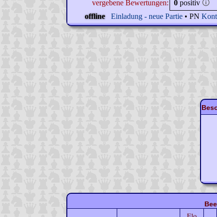
vergebene Bewertungen:
0
positiv
🛈
offline
Einladung - neue Partie
• PN
Kont
Beso
Bee
Elo