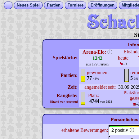
Neues Spiel
Partien
Turniere
Eröffnungen
Mitgliede
S
Info
Eloänd
Arena-Elo:
ⓘ
Spielstärke:
heute
1242
-5
aus 179 Partien
gewonnen:
remi
Partien:
77
5
43%
3%
Zeit:
angemeldet seit:
30.09.202
Platzän
Rangliste:
Platz:
gest
4744
[Stand von gestern]
von 5833
-
Persönliches 
erhaltene Bewertungen:
2
positiv
🛈