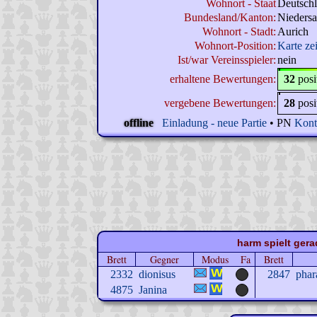
Wohnort - Staat
Deutsch
Bundesland/Kanton:
Nieders
Wohnort - Stadt:
Aurich
Wohnort-Position:
Karte ze
Ist/war Vereinsspieler:
nein
erhaltene Bewertungen:
32
posi
vergebene Bewertungen:
28
posi
offline
Einladung - neue Partie
• PN
Kont
harm spielt gera
Brett
Gegner
Modus
Fa
Brett
2332
dionisus
2847
phar
4875
Janina