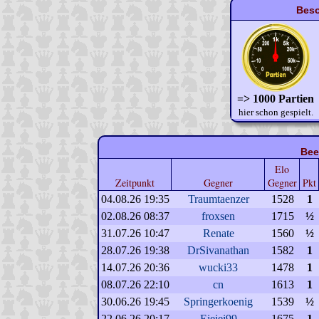
Beso
=> 1000 Partien
hier schon gespielt.
Bee
Elo
Zeitpunkt
Gegner
Gegner
Pkt
04.08.26 19:35
Traumtaenzer
1528
1
02.08.26 08:37
froxsen
1715
½
31.07.26 10:47
Renate
1560
½
28.07.26 19:38
DrSivanathan
1582
1
14.07.26 20:36
wucki33
1478
1
08.07.26 22:10
cn
1613
1
30.06.26 19:45
Springerkoenig
1539
½
22.06.26 20:17
Eieiei99
1675
1