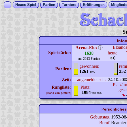
Neues Spiel
Partien
Turniere
Eröffnungen
Mitgliede
S
Info
Eloänd
Arena-Elo:
ⓘ
Spielstärke:
heute
1638
0
aus 2613 Partien
gewonnen:
remi
Partien:
1261
252
48%
Zeit:
angemeldet seit:
24.10.200
Platzän
Rangliste:
Platz:
gest
1084
[Stand von gestern]
von 5833
Persönliches
Geburtstag:
1953-08
Beruf:
Beamter