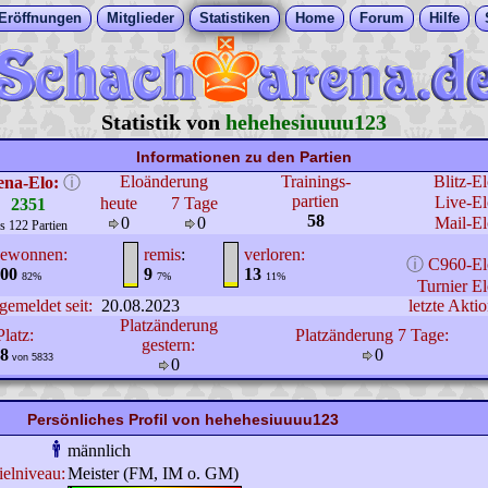
Eröffnungen
Mitglieder
Statistiken
Home
Forum
Hilfe
Statistik von
hehehesiuuuu123
Informationen zu den Partien
Eloänderung
Trainings-
Blitz-E
ena-Elo:
ⓘ
partien
Live-El
heute
7 Tage
2351
58
0
0
Mail-El
s 122 Partien
ewonnen:
remis
:
verloren:
ⓘ
C960-El
00
9
13
82%
7%
11%
Turnier El
gemeldet seit:
20.08.2023
letzte Aktio
Platzänderung
Platz:
Platzänderung 7 Tage:
gestern:
8
0
von 5833
0
Persönliches Profil von hehehesiuuuu123
männlich
ielniveau:
Meister (FM, IM o. GM)