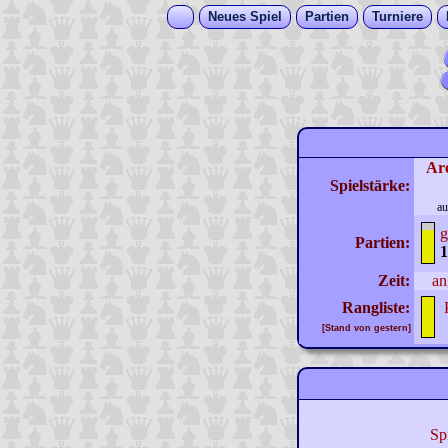
Neues Spiel
Partien
Turniere
Ar
Spielstärke:
au
g
Partien:
1
Zeit:
an
Rangliste:
[Stand von gestern]
Sp