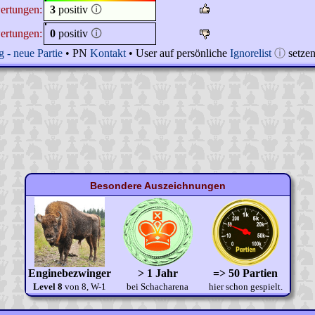
ertungen:
3
positiv
🛈
ertungen:
0
positiv
🛈
 - neue Partie
• PN
Kontakt
• User auf persönliche
Ignorelist
ⓘ
setze
Besondere Auszeichnungen
Enginebezwinger
> 1 Jahr
=> 50 Partien
Level 8
von 8, W-1
bei Schacharena
hier schon gespielt.