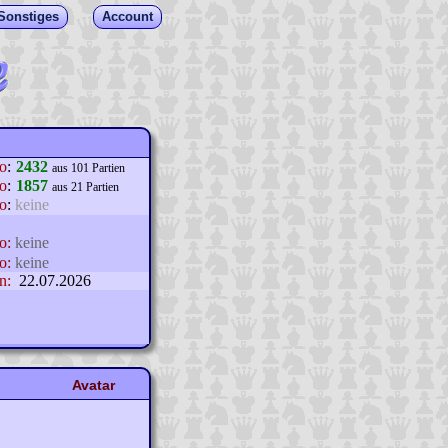
Sonstiges
Account
lo
:
2432
aus 101 Partien
o
:
1857
aus 21 Partien
o
:
keine
o:
keine
o:
keine
n:
22.07.2026
Avatar