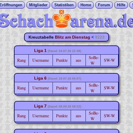
Eröffnungen
Mitglieder
Statistiken
Home
Forum
Hilfe
Kreuztabelle
Blitz am Dienstag
<
9223
Liga 1
[Stand: 24.07.26 21:38]
SoBe-
Rang
Username
Punkte
aus
SW-W
W
Liga 6
[Stand: 19.07.26 05:07]
SoBe-
Rang
Username
Punkte
aus
SW-W
W
Liga 7
[Stand: 08.08.26 08:22]
SoBe-
Rang
Username
Punkte
aus
SW-W
W