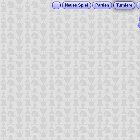
Neues Spiel
Partien
Turniere