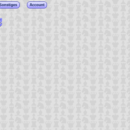
Sonstiges
Account