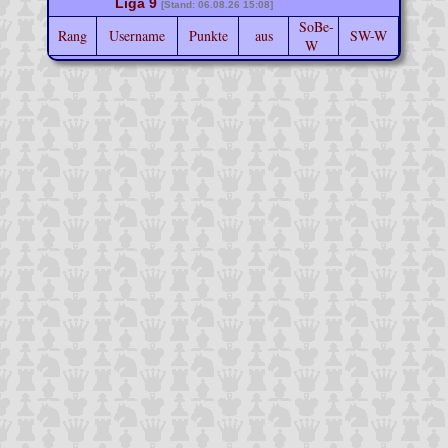
Liga 9
[Stand: 06.08.26 15:08]
SoBe-
Rang
Username
Punkte
aus
SW-W
W