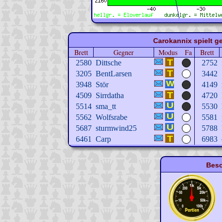
Carokannix spielt ge
Brett
Gegner
Modus
Fa
Brett
2580
Dittsche
2752
3205
BentLarsen
3442
3948
Stör
4149
4509
Sirrdatha
4720
5514
sma_tt
5530
5562
Wolfsrabe
5581
5687
sturmwind25
5788
6461
Carp
6983
Beso