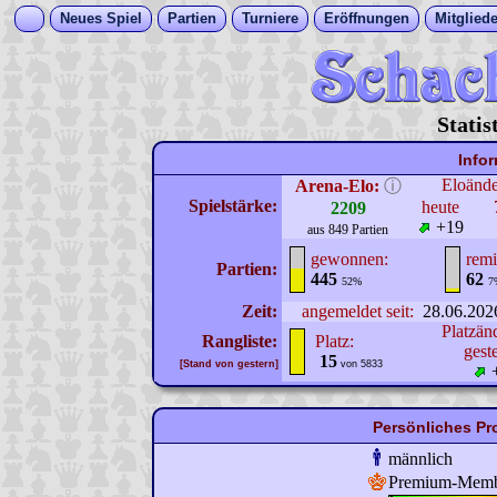
Neues Spiel
Partien
Turniere
Eröffnungen
Mitgliede
Statis
Info
Eloänd
Arena-Elo:
ⓘ
Spielstärke:
heute
2209
+19
aus 849 Partien
gewonnen:
remi
Partien:
445
62
52%
7
Zeit:
angemeldet seit:
28.06.202
Platzän
Rangliste:
Platz:
gest
15
[Stand von gestern]
von 5833
Persönliches Pr
männlich
Premium-Mem