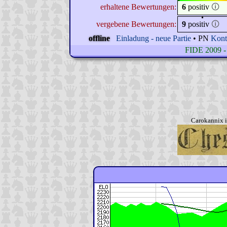
erhaltene Bewertungen:
6
positiv
🛈
vergebene Bewertungen:
9
positiv
🛈
offline
Einladung - neue Partie
• PN
Kont
FIDE 2009 - 
Carokannix i