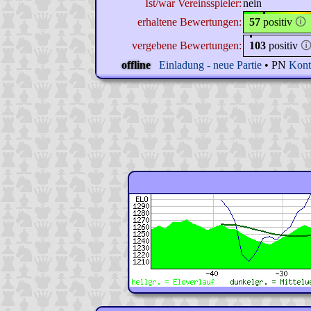
Ist/war Vereinsspieler:
nein
erhaltene Bewertungen:
57
positiv
🛈
vergebene Bewertungen:
103
positiv

offline
Einladung - neue Partie
• PN
Kont