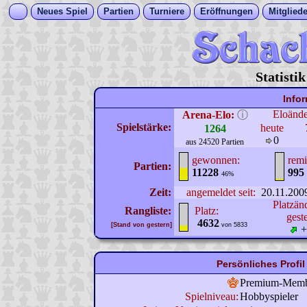
Neues Spiel
Partien
Turniere
Eröffnungen
Mitgliede
Statisti
Info
Eloänd
Arena-Elo:
ⓘ
Spielstärke:
heute
1264
0
aus 24520 Partien
gewonnen:
remi
Partien:
11228
995
46%
Zeit:
angemeldet seit:
20.11.200
Platzän
Rangliste:
Platz:
gest
4632
[Stand von gestern]
von 5833
+
Persönliches Profi
Premium-Mem
Spielniveau:
Hobbyspieler