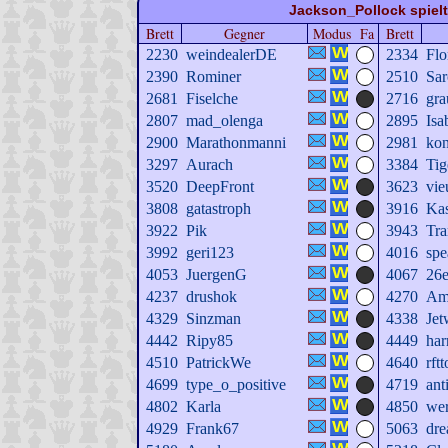
Jackson_Pollock spielt
Brett
Gegner
Modus
Fa
Brett
2230
weindealerDE
2334
Flo
2390
Rominer
2510
Sar
2681
Fiselche
2716
gra
2807
mad_olenga
2895
Isa
2900
Marathonmanni
2981
ko
3297
Aurach
3384
Tig
3520
DeepFront
3623
vi
3808
gatastroph
3916
Kas
3922
Pik
3943
Tr
3992
geri123
4016
spe
4053
JuergenG
4067
26
4237
drushok
4270
Am
4329
Sinzman
4338
Je
4442
Ripy85
4449
ha
4510
PatrickWe
4640
rftt
4699
type_o_positive
4719
ant
4802
Karla
4850
we
4929
Frank67
5063
dre