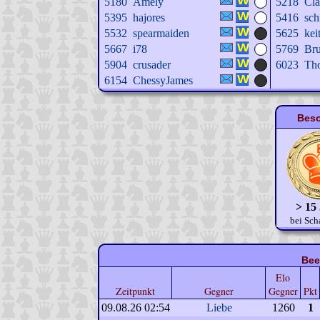
5180
Amely
5218
Cl
5395
hajores
5416
sch
5532
spearmaiden
5625
kei
5667
i78
5769
Bru
5904
crusader
6023
Th
6154
ChessyJames
Beso
> 15
bei Sch
Bee
Elo
Zeitpunkt
Gegner
Gegner
Pkt
09.08.26 02:54
Liebe
1260
1