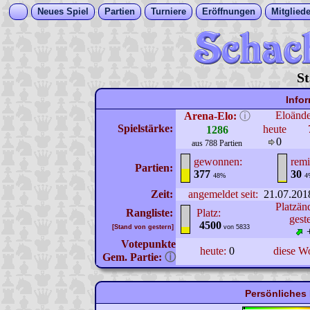
Neues Spiel
Partien
Turniere
Eröffnungen
Mitgliede
St
Info
Eloänd
Arena-Elo:
ⓘ
Spielstärke:
heute
1286
0
aus 788 Partien
gewonnen:
remi
Partien:
377
30
48%
4
Zeit:
angemeldet seit:
21.07.201
Platzän
Rangliste:
Platz:
gest
4500
[Stand von gestern]
von 5833
Votepunkte
heute:
0
diese W
Gem. Partie:
ⓘ
Persönliches 