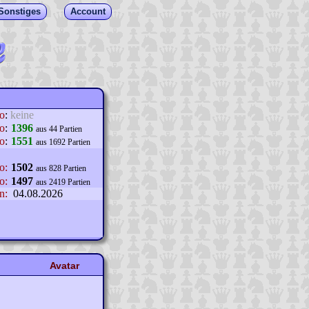
Sonstiges
Account
lo
:
keine
o
:
1396
aus 44 Partien
o
:
1551
aus 1692 Partien
o:
1502
aus 828 Partien
o:
1497
aus 2419 Partien
n:
04.08.2026
Avatar