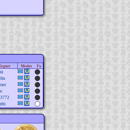
n
Gegner
Modus
Fa
mi
fin
rmer
ce
a3772
mbi