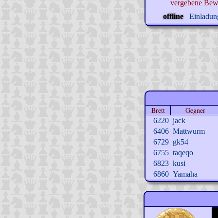
vergebene Bew
offline
Einladung
Brett
Gegner
6220
jack
6406
Mattwurm
6729
gk54
6755
taqeqo
6823
kusi
6860
Yamaha