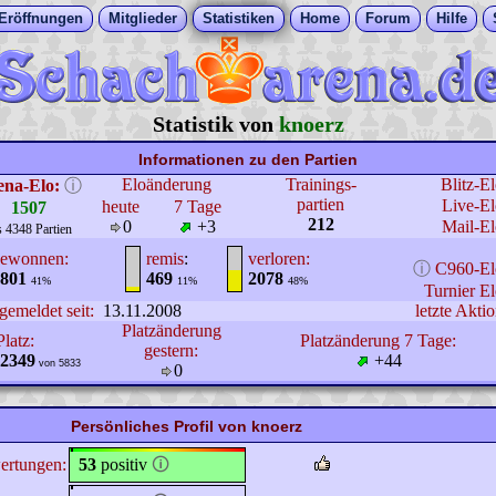
Eröffnungen
Mitglieder
Statistiken
Home
Forum
Hilfe
Statistik von
knoerz
Informationen zu den Partien
Eloänderung
Trainings-
Blitz-E
ena-Elo:
ⓘ
partien
Live-El
heute
7 Tage
1507
212
0
+3
Mail-El
s 4348 Partien
ewonnen:
remis
:
verloren:
ⓘ
C960-El
801
469
2078
41%
11%
48%
Turnier El
gemeldet seit:
13.11.2008
letzte Aktio
Platzänderung
Platz:
Platzänderung 7 Tage:
gestern:
2349
+44
von 5833
0
Persönliches Profil von knoerz
ertungen:
53
positiv
🛈