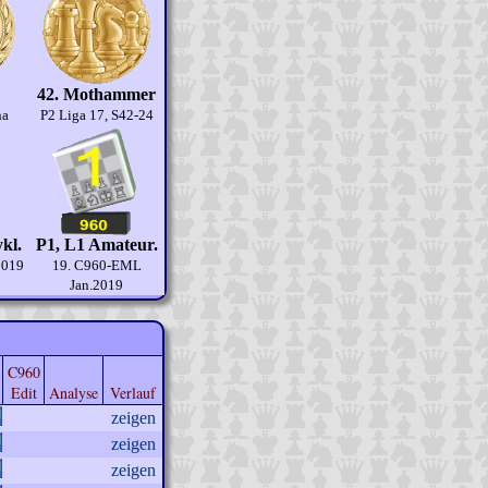
42. Mothammer
na
P2 Liga 17, S42-24
kl.
P1, L1 Amateur.
2019
19. C960-EML
Jan.2019
C960
Edit
Analyse
Verlauf
zeigen
zeigen
zeigen