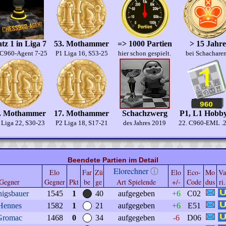
atz 1 in Liga 7
53. Mothammer
=> 1000 Partien
> 15 Jahre
 C960-Agent 7-25
P1 Liga 16, S53-25
hier schon gespielt.
bei Schachare
. Mothammer
17. Mothammer
Schachzwerg
P1, L1 Hobby
 Liga 22, S30-23
P2 Liga 18, S17-21
des Jahres 2019
22. C960-EML .
Beendete Partien im Detail
Elorechner
ⓘ
Elo
Far
Zü
Elo
Eco-
Mo
Va
Gegner
Gegner
Pkt
be
ge
Art Spielende
+/-
Code
dus
ri.
nigsbauer
1545
1
40
aufgegeben
+6
C02
Hennes
1582
1
21
aufgegeben
+6
E51
Gromac
1468
0
34
aufgegeben
-6
D06