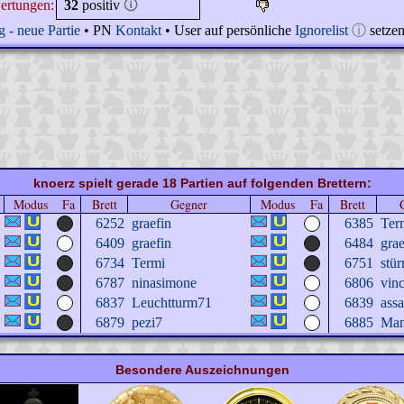
ertungen:
32
positiv
🛈
 - neue Partie
• PN
Kontakt
• User auf persönliche
Ignorelist
ⓘ
setze
knoerz spielt gerade 18 Partien auf folgenden Brettern:
Modus
Fa
Brett
Gegner
Modus
Fa
Brett
6252
graefin
6385
Ter
6409
graefin
6484
grae
6734
Termi
6751
stü
6787
ninasimone
6806
vin
6837
Leuchtturm71
6839
ass
6879
pezi7
6885
Ma
Besondere Auszeichnungen