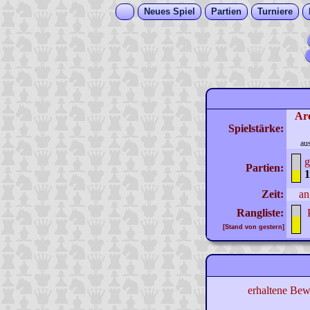
Neues Spiel
Partien
Turniere
Ar
Spielstärke:
au
g
Partien:
1
Zeit:
an
Rangliste:
[Stand von gestern]
erhaltene Bew