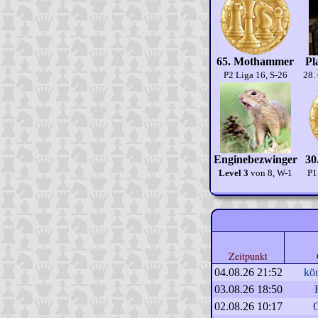
65. Mothammer
Pl
P2 Liga 16, S-26
28.
Enginebezwinger
30
Level 3
von 8, W-1
P1
Zeitpunkt
04.08.26 21:52
kö
03.08.26 18:50
02.08.26 10:17